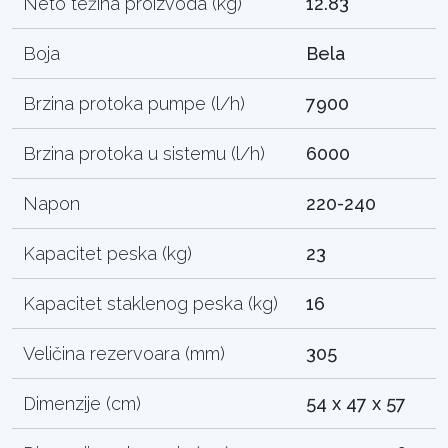
Neto težina proizvoda (kg)
12.83
Boja
Bela
Brzina protoka pumpe (l/h)
7900
Brzina protoka u sistemu (l/h)
6000
Napon
220-240
Kapacitet peska (kg)
23
Kapacitet staklenog peska (kg)
16
Veličina rezervoara (mm)
305
Dimenzije (cm)
54 x 47 x 57