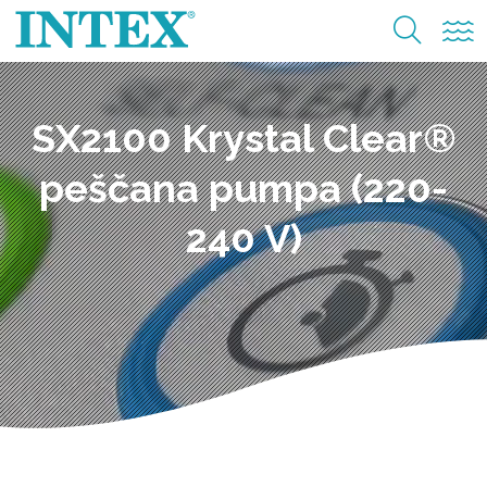
SX2100 Krystal Clear®
peščana pumpa (220-
240 V)