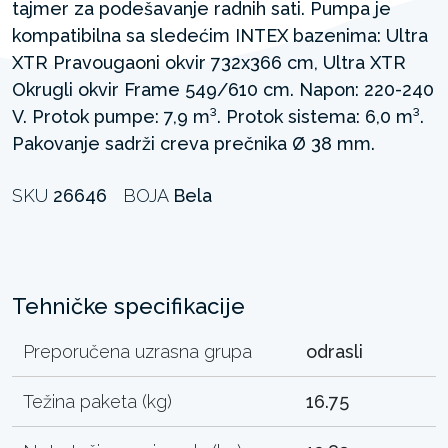
tajmer za podešavanje radnih sati. Pumpa je
kompatibilna sa sledećim INTEX bazenima: Ultra
XTR Pravougaoni okvir 732x366 cm, Ultra XTR
Okrugli okvir Frame 549/610 cm. Napon: 220-240
V. Protok pumpe: 7,9 m³. Protok sistema: 6,0 m³.
Pakovanje sadrži creva prečnika Ø 38 mm.
SKU
26646
BOJA
Bela
Tehničke specifikacije
Preporučena uzrasna grupa
odrasli
Težina paketa (kg)
16.75