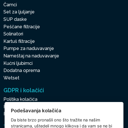
Čamci
Set za ljuljanje
SUP daske
Peščane filtracije
Solinatori
Kartuš filtracije
Pumpe za naduvavanje
Nameštaj na naduvavanje
Kućni ljubimci
Dodatna oprema
Wetset
GDPR i kolačići
Politika kolačića
Politika zaštite ličnih i drugih obrađivanih podataka
Podešavanja kolačića
Politika kolačića
Da biste brzo pronašli ono što tražite na našim
stranicama, uštedeli mnogo klikova i da vam se ne bi