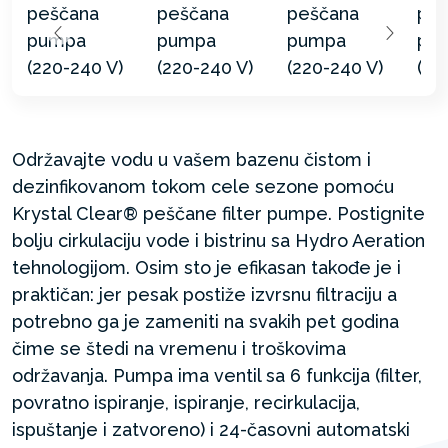
Održavajte vodu u vašem bazenu čistom i
dezinfikovanom tokom cele sezone pomoću
Krystal Clear® peščane filter pumpe. Postignite
bolju cirkulaciju vode i bistrinu sa Hydro Aeration
tehnologijom. Osim sto je efikasan takođe je i
praktičan: jer pesak postiže izvrsnu filtraciju a
potrebno ga je zameniti na svakih pet godina
čime se štedi na vremenu i troškovima
održavanja. Pumpa ima ventil sa 6 funkcija (filter,
povratno ispiranje, ispiranje, recirkulacija,
ispuštanje i zatvoreno) i 24-časovni automatski