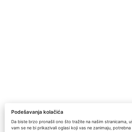
Podešavanja kolačića
Da biste brzo pronašli ono što tražite na našim stranicama, u
vam se ne bi prikazivali oglasi koji vas ne zanimaju, potrebn