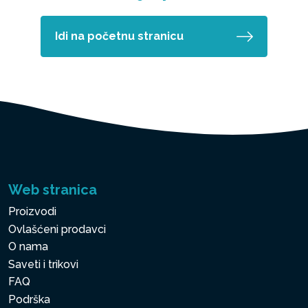
Idi na početnu stranicu
Web stranica
Proizvodi
Ovlašćeni prodavci
O nama
Saveti i trikovi
FAQ
Podrška