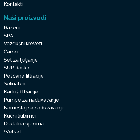
Kontakti
Naši proizvodi
Bazeni
SPA
Vazdušni kreveti
Čamci
Set za ljuljanje
SUP daske
Peščane filtracije
Solinatori
Kartuš filtracije
Pumpe za naduvavanje
Nameštaj na naduvavanje
Kućni ljubimci
Dodatna oprema
Wetset