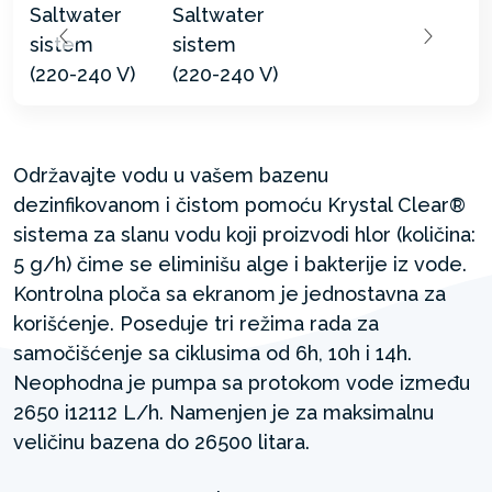
Održavajte vodu u vašem bazenu
dezinfikovanom i čistom pomoću Krystal Clear®
sistema za slanu vodu koji proizvodi hlor (količina:
5 g/h) čime se eliminišu alge i bakterije iz vode.
Kontrolna ploča sa ekranom je jednostavna za
korišćenje. Poseduje tri režima rada za
samočišćenje sa ciklusima od 6h, 10h i 14h.
Neophodna je pumpa sa protokom vode između
2650 i12112 L/h. Namenjen je za maksimalnu
veličinu bazena do 26500 litara.