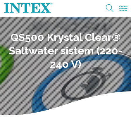
QS500 Krystal Clear®
Saltwater sistem (220-
240 V)