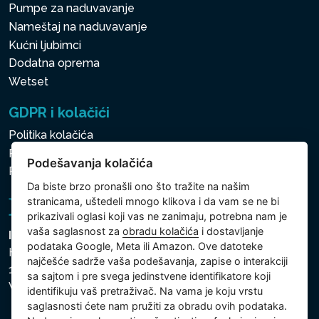
Pumpe za naduvavanje
Nameštaj na naduvavanje
Kućni ljubimci
Dodatna oprema
Wetset
GDPR i kolačići
Politika kolačića
Politika zaštite ličnih i drugih obrađivanih podataka
Podešavanja kolačića
Politika kolačića
Da biste brzo pronašli ono što tražite na našim
stranicama, uštedeli mnogo klikova i da vam se ne bi
prikazivali oglasi koji vas ne zanimaju, potrebna nam je
vaša saglasnost za
obradu kolačića
i dostavljanje
Intex Trading, s.r.o.
podataka Google, Meta ili Amazon. Ove datoteke
Hradecká 2526/3
najčešće sadrže vaša podešavanja, zapise o interakciji
130 00 Praha 3
sa sajtom i pre svega jedinstvene identifikatore koji
Vinohrady - Česká republika
identifikuju vaš pretraživač. Na vama je koju vrstu
saglasnosti ćete nam pružiti za obradu ovih podataka.