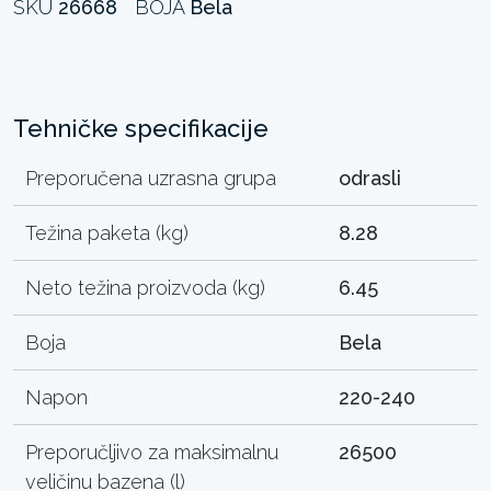
SKU
26668
BOJA
Bela
Tehničke specifikacije
Preporučena uzrasna grupa
odrasli
Težina paketa (kg)
8.28
Neto težina proizvoda (kg)
6.45
Boja
Bela
Napon
220-240
Preporučljivo za maksimalnu
26500
veličinu bazena (l)