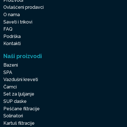
Proizvodi
Ovlašćeni prodavci
O nama
Saveti i trikovi
FAQ
Podrška
Kontakti
Naši proizvodi
Bazeni
SPA
Vazdušni kreveti
Čamci
Set za ljuljanje
SUP daske
Peščane filtracije
Solinatori
Kartuš filtracije