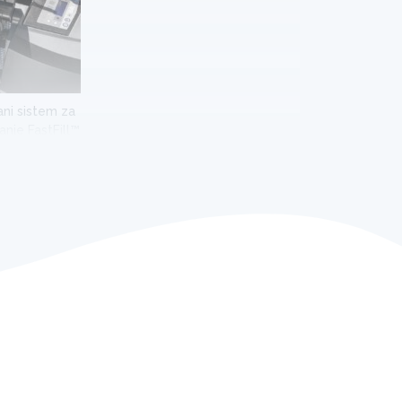
ani sistem za
nje FastFill™
i
enju u boji. Uživajte u