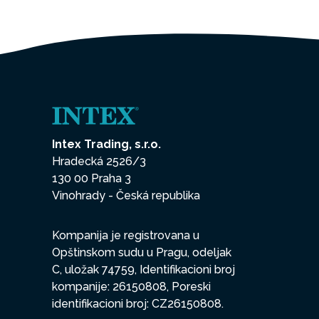
R
anom
vrhunsku
ni od
ljen od
Intex Trading, s.r.o.
e. Sve ovo
Hradecká 2526/3
jost.
130 00 Praha 3
Vinohrady - Česká republika
Kompanija je registrovana u
Opštinskom sudu u Pragu, odeljak
C, uložak 74759, Identifikacioni broj
kompanije: 26150808, Poreski
identifikacioni broj: CZ26150808.