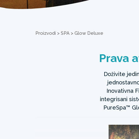
Proizvodi
>
SPA
>
Glow Deluxe
Prava a
Doživite jed
jednostavno
Inovativna 
integrisani si
PureSpa™ Glo