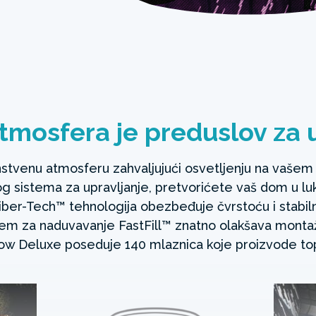
tmosfera je preduslov za 
instvenu atmosferu zahvaljujući osvetljenju na vaše
g sistema za upravljanje, pretvorićete vaš dom u lu
Fiber-Tech™ tehnologija obezbeđuje čvrstoću i stabil
stem za naduvavanje FastFill™ znatno olakšava montažu
w Deluxe poseduje 140 mlaznica koje proizvode to