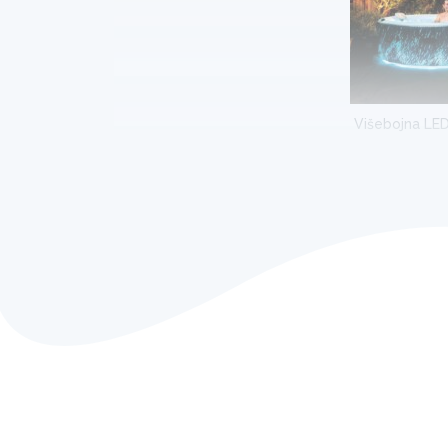
Višebojna LED
Glow Deluxe SPA stvara