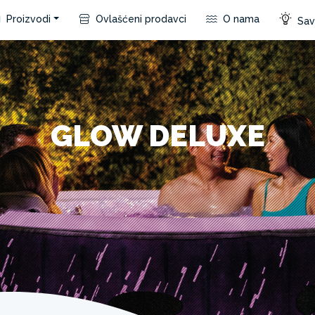
Proizvodi
Ovlašćeni prodavci
O nama
Save
GLOW DELUXE