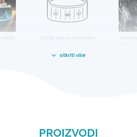
 svetla
Okrugli oblik sa crno-belim
Integris
dezenom
naduvava
otkriti više
Prepustite se potpunoj relaksacij
 jedinstvenu atmosferu zahvaljujući unikatnom osvetlj
opuštajućoj oazi sa mehurićima u vašem dvorištu.
PROIZVODI