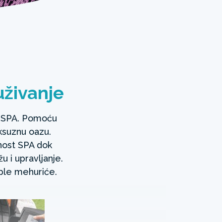
uživanje
m SPA. Pomoću
ksuznu oazu.
nost SPA dok
 i upravljanje.
ple mehuriće.