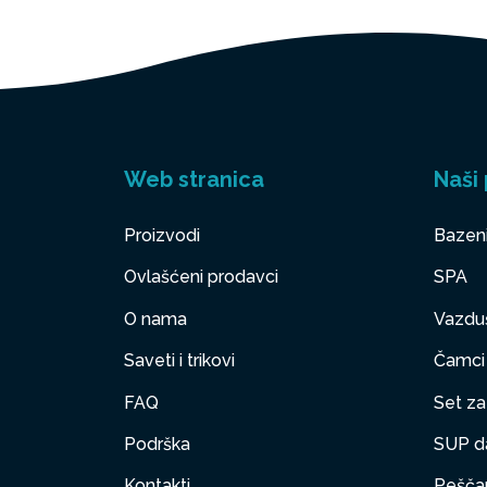
Web stranica
Naši 
Proizvodi
Bazen
Ovlašćeni prodavci
SPA
SISTEM
O nama
Vazduš
Saveti i trikovi
Čamci
Dva integr
FAQ
Set za 
održavanje
sprečava n
Podrška
SUP d
prirodni hl
Kontakti
Peščan