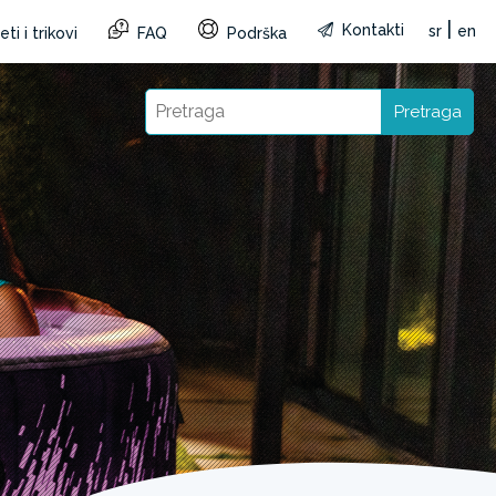
|
Kontakti
sr
en
ti i trikovi
FAQ
Podrška
Pretraga