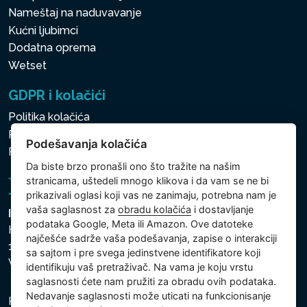
Nameštaj na naduvavanje
Kućni ljubimci
Dodatna oprema
Wetset
GDPR i kolačići
Politika kolačića
Politika zaštite ličnih i drugih obrađivanih podataka
Podešavanja kolačića
Politika kolačića
Da biste brzo pronašli ono što tražite na našim
stranicama, uštedeli mnogo klikova i da vam se ne bi
prikazivali oglasi koji vas ne zanimaju, potrebna nam je
vaša saglasnost za
obradu kolačića
i dostavljanje
Intex Trading, s.r.o.
podataka Google, Meta ili Amazon. Ove datoteke
Hradecká 2526/3
najčešće sadrže vaša podešavanja, zapise o interakciji
130 00 Praha 3
sa sajtom i pre svega jedinstvene identifikatore koji
Vinohrady - Česká republika
identifikuju vaš pretraživač. Na vama je koju vrstu
saglasnosti ćete nam pružiti za obradu ovih podataka.
Nedavanje saglasnosti može uticati na funkcionisanje
Kompanija je registrovana u Opštinskom sudu u Pragu,