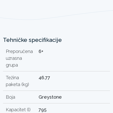
Tehničke specifikacije
Preporučena
6+
uzrasna
grupa
Težina
46.77
paketa (kg)
Boja
Greystone
Kapacitet (l)
795