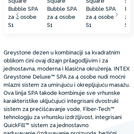
Greystone dezen u kombinaciji sa kvadratnim
oblikom čini ovaj dizajn prilagodljivim i za
jednostavna, moderna i klasična okruženja. INTEX
Greystone Deluxe™ SPA za 4 osobe nudi moćni
mlazni sistem za umirujuću i okrepljujuću masažu.
Ova linija SPA takođe kombinuje sve vrhunske
karakteristike uključujući integrisani dvostruki
sistem za prečišćavanje vode, Fiber-Tech™
tehnologiju za vrhunsku izdržljivost, integrisani
QuickFill™ sistem za jednostavno
naduvavanje/izduvavanje proizvoda, bežični