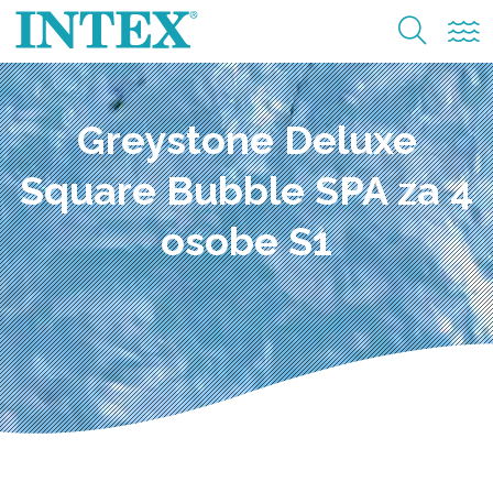
Greystone Deluxe
Square Bubble SPA za 4
osobe S1