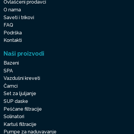
Ovlašćeni prodavci
O nama
Saveti i trikovi
FAQ
Podrška
Kontakti
Naši proizvodi
Bazeni
SPA
Vazdušni kreveti
Čamci
Set za ljuljanje
SUP daske
Peščane filtracije
Solinatori
Kartuš filtracije
Pumpe za naduvavanje