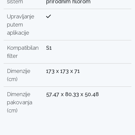
sistem
prirodnim hlorom
Upravljanje
putem
aplikacije
Kompatibilan
S1
filter
Dimenzije
173 x 173 x 71
(cm)
Dimenzije
57.47 x 80.33 x 50.48
pakovanja
(cm)