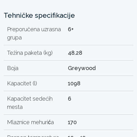
Tehničke specifikacije
Preporučena uzrasna
6+
grupa
Težina paketa (kg)
48.28
Boja
Greywood
Kapacitet (l)
1098
Kapacitet sedećih
6
mesta
Mlaznice mehurića
170