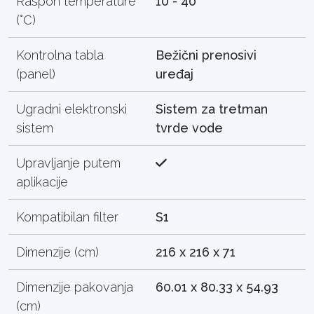
Raspon temperature
10 - 40
(°C)
Kontrolna tabla
Bežični prenosivi
(panel)
uređaj
Ugradni elektronski
Sistem za tretman
sistem
tvrde vode
Upravljanje putem
aplikacije
Kompatibilan filter
S1
Dimenzije (cm)
216 x 216 x 71
Dimenzije pakovanja
60.01 x 80.33 x 54.93
(cm)