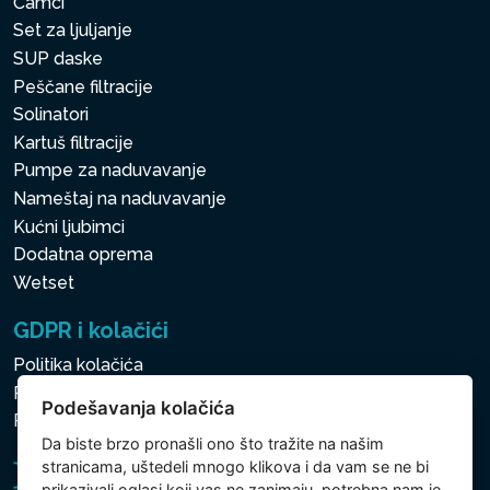
Čamci
Set za ljuljanje
SUP daske
Peščane filtracije
Solinatori
Kartuš filtracije
Pumpe za naduvavanje
Nameštaj na naduvavanje
Kućni ljubimci
Dodatna oprema
Wetset
GDPR i kolačići
Politika kolačića
Politika zaštite ličnih i drugih obrađivanih podataka
Podešavanja kolačića
Politika kolačića
Da biste brzo pronašli ono što tražite na našim
stranicama, uštedeli mnogo klikova i da vam se ne bi
prikazivali oglasi koji vas ne zanimaju, potrebna nam je