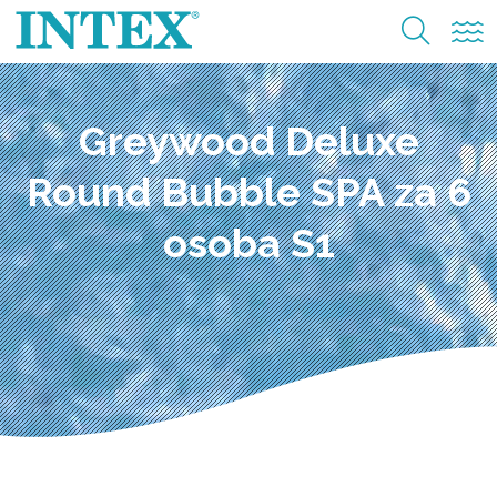
Greywood Deluxe
Round Bubble SPA za 6
osoba S1