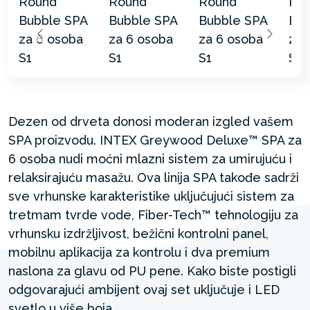
Dezen od drveta donosi moderan izgled vašem
SPA proizvodu. INTEX Greywood Deluxe™ SPA za
6 osoba nudi moćni mlazni sistem za umirujuću i
relaksirajuću masažu. Ova linija SPA takođe sadrži
sve vrhunske karakteristike uključujući sistem za
tretmam tvrde vode, Fiber-Tech™ tehnologiju za
vrhunsku izdržljivost, bežični kontrolni panel,
mobilnu aplikacija za kontrolu i dva premium
naslona za glavu od PU pene. Kako biste postigli
odgovarajući ambijent ovaj set uključuje i LED
svetlo u više boja. ​