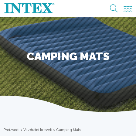
CAMPING MATS
Proizvodi
>
Vazdušni kreveti
>
Camping Mats