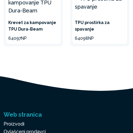
Krevet za kampovanje
TPU prostirka za
TPU Dura-Beam
spavanje
64097NP
64098NP
Web stranica
Proizvodi
Ovlašćeni prodavci