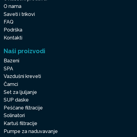
O nama
Saveti i trikovi
FAQ
Podrška
Kontakti
Naši proizvodi
Bazeni
SPA
Vazdušni kreveti
Čamci
Set za ljuljanje
SUP daske
Peščane filtracije
Solinatori
Kartuš filtracije
Pumpe za naduvavanje