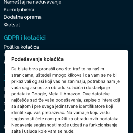
Nameštaj na naduvavanje
Kućni ljubimci
Dodatna oprema
Wetset
GDPR i kolačići
Politika kolačića
Politika zaštite ličnih i drugih obrađivanih podataka
Podešavanja kolačića
Politika kolačića
Da biste brzo pronašli ono što tražite na našim
stranicama, uštedeli mnogo klikova i da vam se ne bi
prikazivali oglasi koji vas ne zanimaju, potrebna nam je
vaša saglasnost za
obradu kolačića
i dostavljanje
Intex Trading, s.r.o.
podataka Google, Meta ili Amazon. Ove datoteke
Hradecká 2526/3
najčešće sadrže vaša podešavanja, zapise o interakciji
130 00 Praha 3
sa sajtom i pre svega jedinstvene identifikatore koji
Vinohrady - Česká republika
identifikuju vaš pretraživač. Na vama je koju vrstu
saglasnosti ćete nam pružiti za obradu ovih podataka.
Nedavanje saglasnosti može uticati na funkcionisanje
Kompanija je registrovana u Opštinskom sudu u Pragu,
sajta i usluga koje vam se nude.