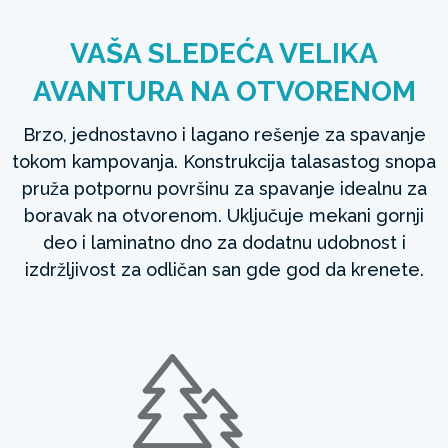
VAŠA SLEDEĆA VELIKA
AVANTURA NA OTVORENOM
Brzo, jednostavno i lagano rešenje za spavanje
tokom kampovanja. Konstrukcija talasastog snopa
pruža potpornu površinu za spavanje idealnu za
boravak na otvorenom. Uključuje mekani gornji
deo i laminatno dno za dodatnu udobnost i
izdržljivost za odličan san gde god da krenete.