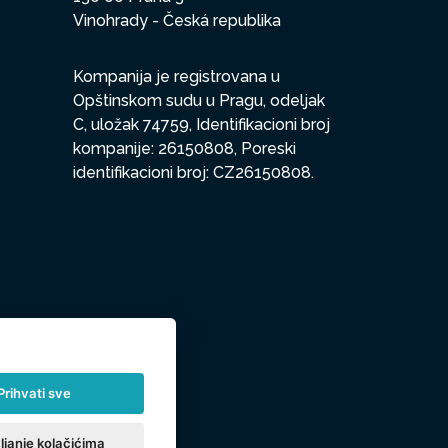
Vinohrady - Česká republika
Kompanija je registrovana u
Opštinskom sudu u Pragu, odeljak
C, uložak 74759, Identifikacioni broj
kompanije: 26150808, Poreski
identifikacioni broj: CZ26150808.
Prihvati sve
ljanje kolačićima