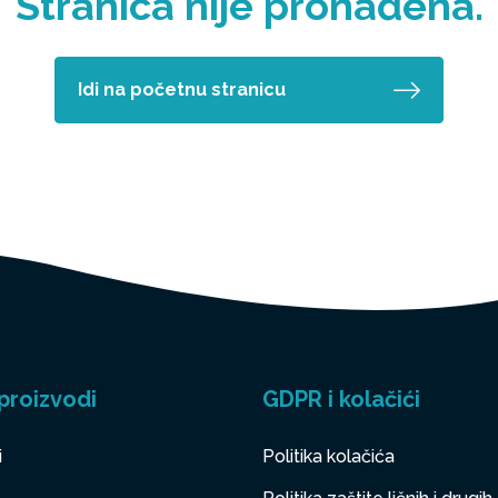
Stranica nije pronađena.
Idi na početnu stranicu
proizvodi
GDPR i kolačići
i
Politika kolačića