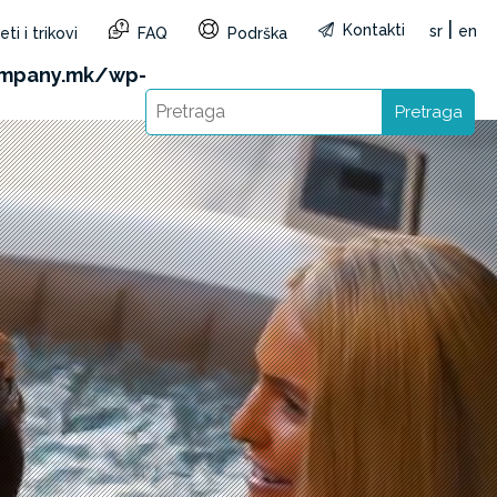
|
Kontakti
sr
en
ti i trikovi
FAQ
Podrška
&reg=MK&lang=sr): Failed to open stream: HTTP
ompany.mk/wp-
Pretraga