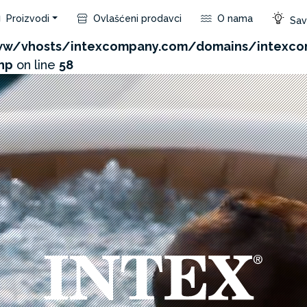
Proizvodi
Ovlašćeni prodavci
O nama
Save
com/admin/product/api.php?id=142&not_use_region=1
w/vhosts/intexcompany.com/domains/intexc
hp
on line
58