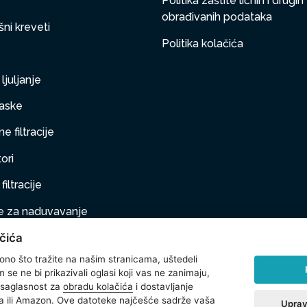
Politika zaštite ličnih i drugih
obrađivanih podataka
ni kreveti
Politika kolačića
ljuljanje
aske
e filtracije
ori
filtracije
 za naduvavanje
čića
taj na naduvavanje
 ono što tražite na našim stranicama, uštedeli
ljubimci
se ne bi prikazivali oglasi koji vas ne zanimaju,
 saglasnost za
obradu kolačića
i dostavljanje
na oprema
 ili Amazon. Ove datoteke najčešće sadrže vaša
Uprav