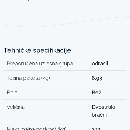
Tehničke specifikacije
Preporučena uzrasna grupa
odrasli
Težina paketa (kg)
8.93
Boja
Bež
Veličina
Dvostruki
bračni
Maksimalna nosivost (kg)
272