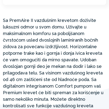
Sa PremAire II vazdušnim krevetom doživite
luksuzni odmor u svom domu. Uživajte u
maksimalnom komforu sa poboljšanom
čvrstoćom usled dvoslojnih laminiranih bočnih
zidova za povećanu izdržljivost. Horizontalne
potporne trake kao i gornja i donja ivica kreveta
će vam omogućiti da mirno spavate. Udoban
dvoslojan gornji deo je mekan na dodir i lako se
prilagođava telu. Sa visinom vazdušnog kreveta
od 46 cm zaštićeni ste od hladnoće poda. Sa
digitalnom integrisanom Comfort pumpom vaš
Premium krevet će biti spreman za korišćenje u
samo nekoliko minuta. Možete direktno
kontrolisati sve funkcije vazdušnog kreveta