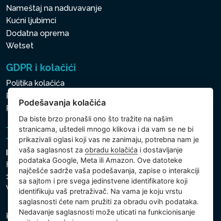
Nameštaj na naduvavanje
Kućni ljubimci
Dodatna oprema
Wetset
GDPR i kolačići
Politika kolačića
Politika zaštite ličnih i drugih obrađivanih podataka
Podešavanja kolačića
Politika kolačića
Da biste brzo pronašli ono što tražite na našim
stranicama, uštedeli mnogo klikova i da vam se ne bi
prikazivali oglasi koji vas ne zanimaju, potrebna nam je
vaša saglasnost za
obradu kolačića
i dostavljanje
Intex Trading, s.r.o.
podataka Google, Meta ili Amazon. Ove datoteke
Hradecká 2526/3
najčešće sadrže vaša podešavanja, zapise o interakciji
130 00 Praha 3
sa sajtom i pre svega jedinstvene identifikatore koji
Vinohrady - Česká republika
identifikuju vaš pretraživač. Na vama je koju vrstu
saglasnosti ćete nam pružiti za obradu ovih podataka.
Nedavanje saglasnosti može uticati na funkcionisanje
Kompanija je registrovana u Opštinskom sudu u Pragu,