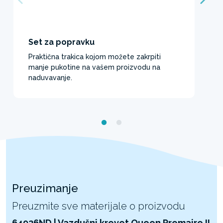
Set za popravku
Praktična trakica kojom možete zakrpiti
manje pukotine na vašem proizvodu na
naduvavanje.
Preuzimanje
Preuzmite sve materijale o proizvodu
64926ND | Vazdušni krevet Queen Premaire II