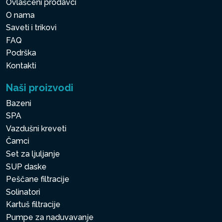
Ovlašćeni prodavci
O nama
Saveti i trikovi
FAQ
Podrška
Kontakti
Naši proizvodi
Bazeni
SPA
Vazdušni kreveti
Čamci
Set za ljuljanje
SUP daske
Peščane filtracije
Solinatori
Kartuš filtracije
Pumpe za naduvavanje