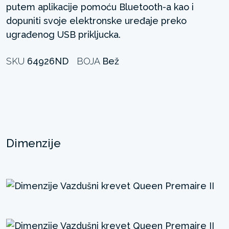
putem aplikacije pomoću Bluetooth-a kao i
dopuniti svoje elektronske uređaje preko
ugrađenog USB prikljucka. ​ ​
SKU
64926ND
BOJA
Bež
Dimenzije