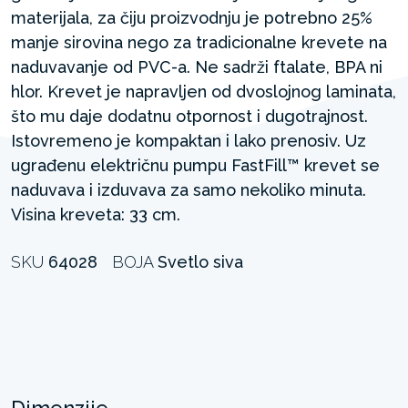
materijala, za čiju proizvodnju je potrebno 25%
manje sirovina nego za tradicionalne krevete na
naduvavanje od PVC-a. Ne sadrži ftalate, BPA ni
hlor. Krevet je napravljen od dvoslojnog laminata,
što mu daje dodatnu otpornost i dugotrajnost.
Istovremeno je kompaktan i lako prenosiv. Uz
ugrađenu električnu pumpu FastFill™ krevet se
naduvava i izduvava za samo nekoliko minuta.
Visina kreveta: 33 cm.
SKU
64028
BOJA
Svetlo siva
Dimenzije