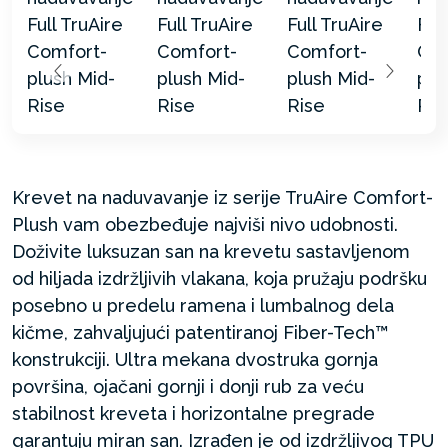
Krevet na naduvavanje iz serije TruAire Comfort-
Plush vam obezbeđuje najviši nivo udobnosti.
Doživite luksuzan san na krevetu sastavljenom
od hiljada izdržljivih vlakana, koja pružaju podršku
posebno u predelu ramena i lumbalnog dela
kičme, zahvaljujući patentiranoj Fiber-Tech™
konstrukciji. Ultra mekana dvostruka gornja
površina, ojačani gornji i donji rub za veću
stabilnost kreveta i horizontalne pregrade
garantuju miran san. Izrađen je od izdržljivog TPU