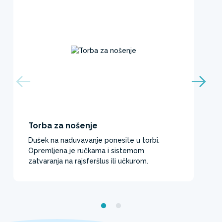
Torba za nošenje
Dušek na naduvavanje ponesite u torbi.
Opremljena je ručkama i sistemom
zatvaranja na rajsferšlus ili učkurom. ​