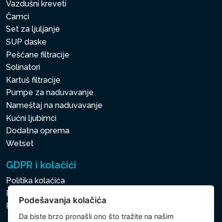
Vazdušni kreveti
Čamci
Set za ljuljanje
SUP daske
Peščane filtracije
Solinatori
Kartuš filtracije
Pumpe za naduvavanje
Nameštaj na naduvavanje
Kućni ljubimci
Dodatna oprema
Wetset
GDPR i kolačići
Politika kolačića
Politika zaštite ličnih i drugih obrađivanih podataka
Podešavanja kolačića
Politika kolačića
Da biste brzo pronašli ono što tražite na našim