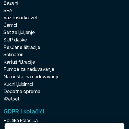
Bazeni
SPA
Vazdušni kreveti
Čamci
Set za ljuljanje
SUP daske
Peščane filtracije
Solinatori
Kartuš filtracije
Pumpe za naduvavanje
Nameštaj na naduvavanje
Kućni ljubimci
Dodatna oprema
Wetset
GDPR i kolačići
Politika kolačića
Politika zaštite ličnih i drugih obrađivanih podataka