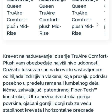
Krevet na naduvavanje iz serije TruAire Comfort-
Plush vam obezbeđuje najviši nivo udobnosti.
Doživite luksuzan san na krevetu sastavljenom
od hiljada izdržljivih vlakana, koja pružaju podršku
posebno u predelu ramena i lumbalnog dela
kičme, zahvaljujući patentiranoj Fiber-Tech™
konstrukciji. Ultra nežna dvostruka gornja
površina, ojačani gornji i donji rub za veću
stabilnost kreveta i horizontalne pregrade