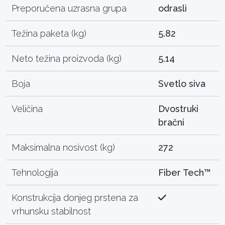
Preporučena uzrasna grupa
odrasli
Težina paketa (kg)
5.82
Neto težina proizvoda (kg)
5.14
Boja
Svetlo siva
Veličina
Dvostruki
bračni
Maksimalna nosivost (kg)
272
Tehnologija
Fiber Tech™
Konstrukcija donjeg prstena za
vrhunsku stabilnost