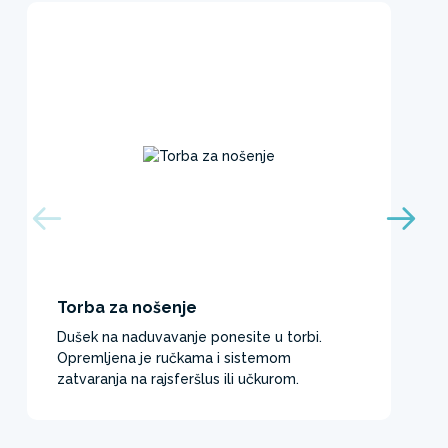
Torba za nošenje
Dušek na naduvavanje ponesite u torbi.
Opremljena je ručkama i sistemom
zatvaranja na rajsferšlus ili učkurom. ​