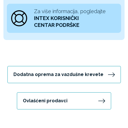
Za više informacija, pogledajte
INTEX KORISNIČKI
CENTAR PODRŠKE
Dodatna oprema za vazdušne krevete
Ovlašćeni prodavci