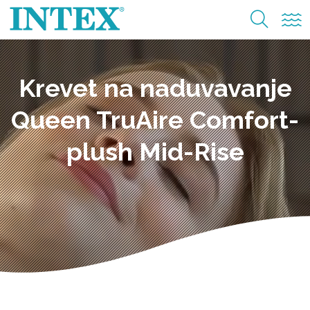
Krevet na naduvavanje
Queen TruAire Comfort-
plush Mid-Rise