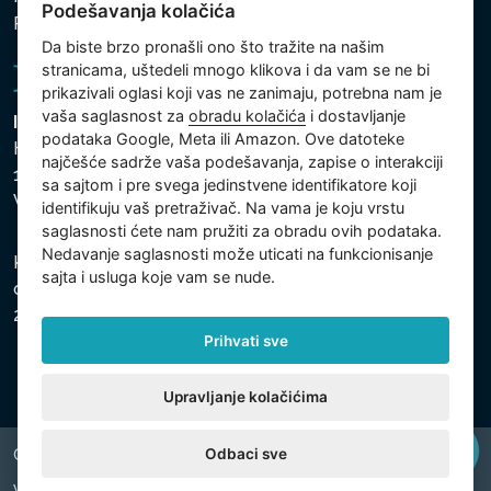
Podešavanja kolačića
Politika kolačića
Da biste brzo pronašli ono što tražite na našim
stranicama, uštedeli mnogo klikova i da vam se ne bi
prikazivali oglasi koji vas ne zanimaju, potrebna nam je
vaša saglasnost za
obradu kolačića
i dostavljanje
Intex Trading, s.r.o.
podataka Google, Meta ili Amazon. Ove datoteke
Hradecká 2526/3
najčešće sadrže vaša podešavanja, zapise o interakciji
130 00 Praha 3
sa sajtom i pre svega jedinstvene identifikatore koji
Vinohrady - Česká republika
identifikuju vaš pretraživač. Na vama je koju vrstu
saglasnosti ćete nam pružiti za obradu ovih podataka.
Nedavanje saglasnosti može uticati na funkcionisanje
Kompanija je registrovana u Opštinskom sudu u Pragu,
sajta i usluga koje vam se nude.
odeljak C, uložak 74759, Identifikacioni broj kompanije:
26150808, Poreski identifikacioni broj: CZ26150808.
Prihvati sve
Upravljanje kolačićima
Odbaci sve
Copyright © 2026 INTEX TRADING s.r.o. All rights reserved.