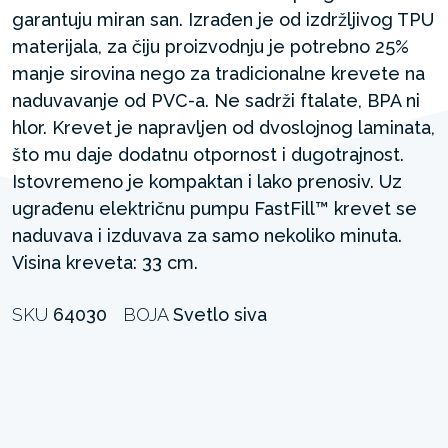
garantuju miran san. Izrađen je od izdržljivog TPU
materijala, za čiju proizvodnju je potrebno 25%
manje sirovina nego za tradicionalne krevete na
naduvavanje od PVC-a. Ne sadrži ftalate, BPA ni
hlor. Krevet je napravljen od dvoslojnog laminata,
što mu daje dodatnu otpornost i dugotrajnost.
Istovremeno je kompaktan i lako prenosiv. Uz
ugrađenu električnu pumpu FastFill™ krevet se
naduvava i izduvava za samo nekoliko minuta.
Visina kreveta: 33 cm.
SKU
64030
BOJA
Svetlo siva