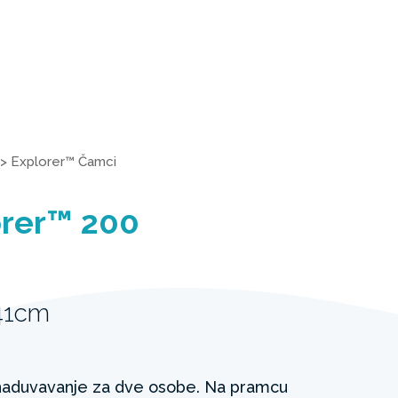
>
Explorer™ Čamci
rer™ 200
41cm
naduvavanje za dve osobe. Na pramcu