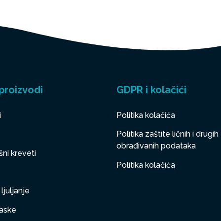
proizvodi
GDPR i kolačići
i
Politika kolačića
Politika zaštite ličnih i drugih
obrađivanih podataka
ni kreveti
Politika kolačića
ljuljanje
aske