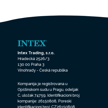
Intex Trading, s.r.o.
Hradecká 2526/3
130 00 Praha 3
Vinohrady - Česká republika
Kompanija je registrovana u
Opštinskom sudu u Pragu, odeljak
C, uložak 74759, Identifikacioni broj
kompanije: 26150808, Poreski
identifikacioni broj: CZ26150808.