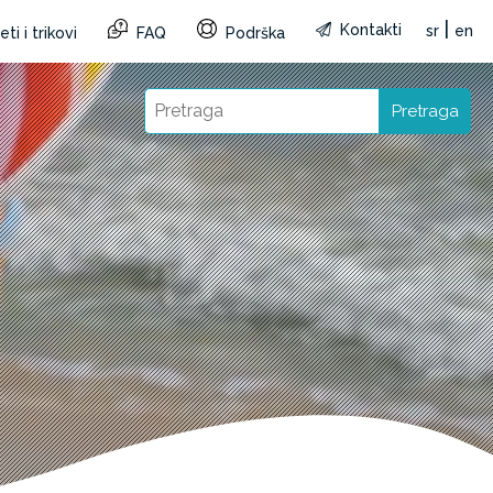
|
Kontakti
sr
en
ti i trikovi
FAQ
Podrška
Pretraga