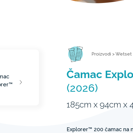
Proizvodi
>
Wetset
Čamac Explo
(2026)
185cm x 94cm x 
Explorer™ 200 čamac na 