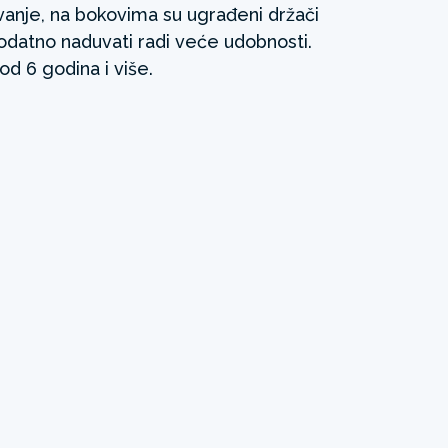
avanje, na bokovima su ugrađeni držači
datno naduvati radi veće udobnosti.
d 6 godina i više.