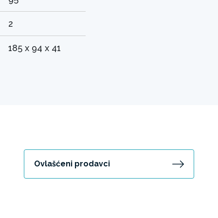
2
185 x 94 x 41
Ovlašćeni prodavci