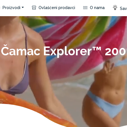
Proizvodi
Ovlašćeni prodavci
O nama
Save
Čamac Explorer™ 200