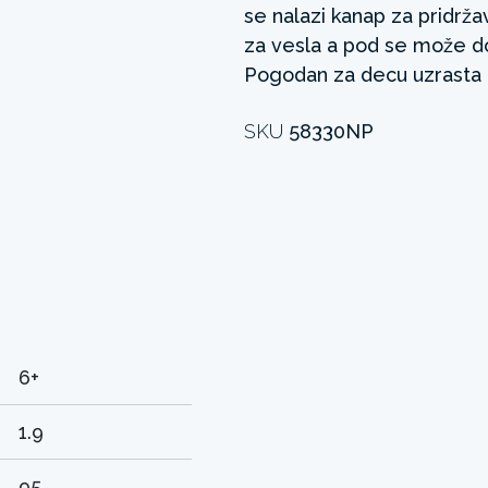
se nalazi kanap za pridrž
za vesla a pod se može do
Pogodan za decu uzrasta o
SKU
58330NP
6+
1.9
95