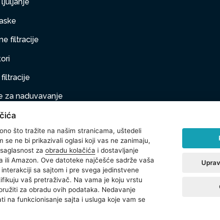
ljuljanje
aske
e filtracije
ori
filtracije
 za naduvavanje
čića
taj na naduvavanje
 ono što tražite na našim stranicama, uštedeli
ljubimci
se ne bi prikazivali oglasi koji vas ne zanimaju,
 saglasnost za
obradu kolačića
i dostavljanje
na oprema
 ili Amazon. Ove datoteke najčešće sadrže vaša
Uprav
interakciji sa sajtom i pre svega jedinstvene
t
ntifikuju vaš pretraživač. Na vama je koju vrstu
 pružiti za obradu ovih podataka. Nedavanje
ti na funkcionisanje sajta i usluga koje vam se