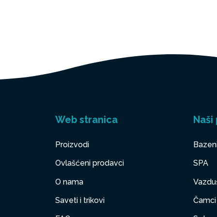
Web stranica
Naši 
Proizvodi
Bazen
Ovlašćeni prodavci
SPA
O nama
Vazduš
Saveti i trikovi
Čamci