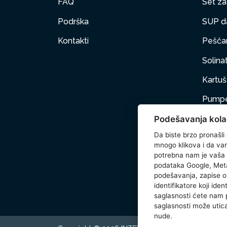
FAQ
Set za 
Podrška
SUP d
Kontakti
Peščan
Solinat
Kartuš 
Pumpe
Podešavanja kola
Nameš
Da biste brzo pronašli
Kućni 
mnogo klikova i da vam 
potrebna nam je vaša
Dodat
podataka Google, Meta
podešavanja, zapise o 
Wetse
identifikatore koji ide
saglasnosti ćete nam
saglasnosti može utica
nude.