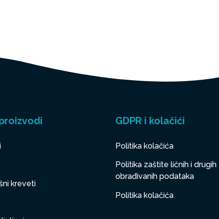
proizvodi
GDPR i kolačići
i
Politika kolačića
Politika zaštite ličnih i drugih
obrađivanih podataka
ni kreveti
Politika kolačića