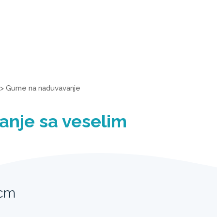
>
Gume na naduvavanje
anje sa veselim
3cm