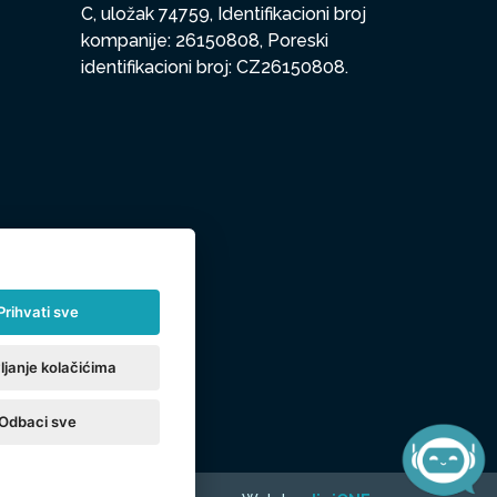
C, uložak 74759, Identifikacioni broj
kompanije: 26150808, Poreski
identifikacioni broj: CZ26150808.
Prihvati sve
ljanje kolačićima
Odbaci sve