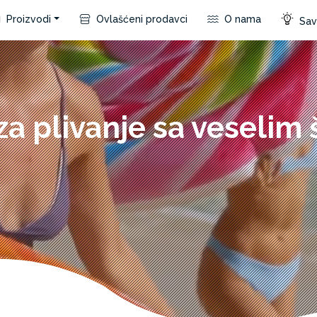
Proizvodi
Ovlašćeni prodavci
O nama
Save
a plivanje sa veselim