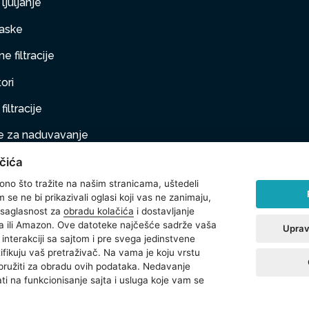
ljuljanje
aske
e filtracije
ori
filtracije
 za naduvavanje
čića
taj na naduvavanje
 ono što tražite na našim stranicama, uštedeli
ljubimci
se ne bi prikazivali oglasi koji vas ne zanimaju,
 saglasnost za
obradu kolačića
i dostavljanje
na oprema
 ili Amazon. Ove datoteke najčešće sadrže vaša
Uprav
interakciji sa sajtom i pre svega jedinstvene
t
ntifikuju vaš pretraživač. Na vama je koju vrstu
 pružiti za obradu ovih podataka. Nedavanje
ti na funkcionisanje sajta i usluga koje vam se