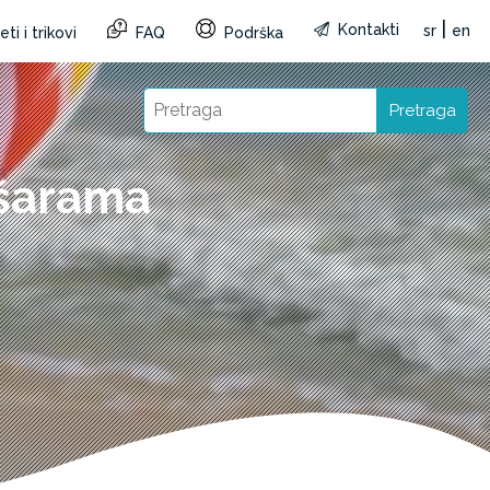
|
Kontakti
sr
en
ti i trikovi
FAQ
Podrška
Pretraga
 šarama