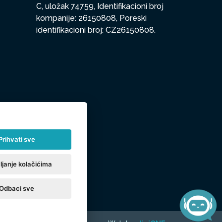
C, uložak 74759, Identifikacioni broj
kompanije: 26150808, Poreski
identifikacioni broj: CZ26150808.
Prihvati sve
ljanje kolačićima
Odbaci sve