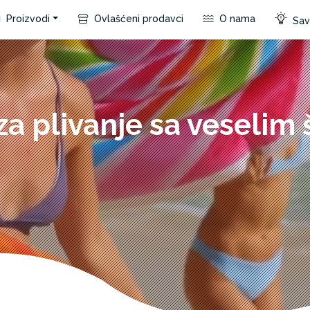
Proizvodi
Ovlašćeni prodavci
O nama
Save
a plivanje sa veselim