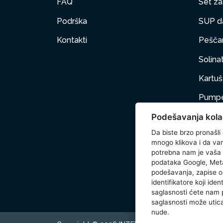
FAQ
Set za 
Podrška
SUP d
Kontakti
Peščan
Solinat
Kartuš 
Pumpe
Podešavanja kola
Nameš
Da biste brzo pronašli
Kućni 
mnogo klikova i da vam 
potrebna nam je vaša
Dodat
podataka Google, Meta
podešavanja, zapise o 
Wetse
identifikatore koji ide
saglasnosti ćete nam
saglasnosti može utica
nude.