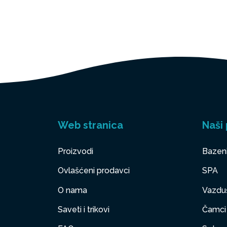
Web stranica
Naši 
Proizvodi
Bazen
Ovlašćeni prodavci
SPA
O nama
Vazduš
Saveti i trikovi
Čamci