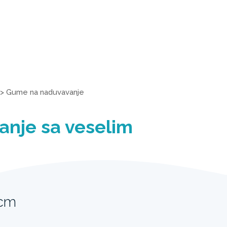
>
Gume na naduvavanje
anje sa veselim
3cm