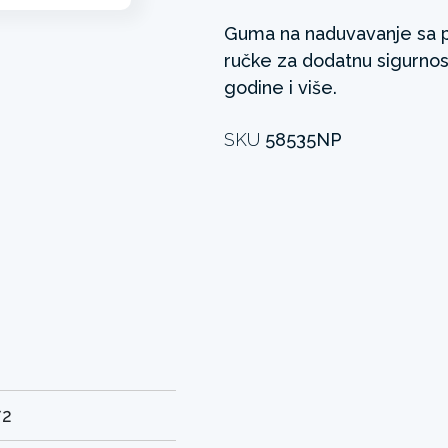
Guma na naduvavanje sa p
ručke za dodatnu sigurnos
godine i više.
SKU
58535NP
72