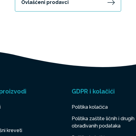
Ovlašćeni prodavci
proizvodi
GDPR i kolačići
i
Politika kolačića
Politika zaštite ličnih i drugih
obrađivanih podataka
ni kreveti