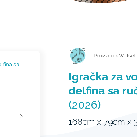
Proizvodi
>
Wetset
Igračka za v
delfina sa r
(2026)
168cm x 79cm x