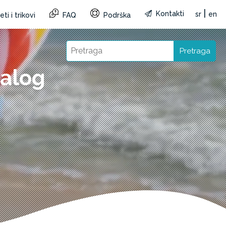
|
Kontakti
sr
en
ti i trikovi
FAQ
Podrška
Pretraga
malog