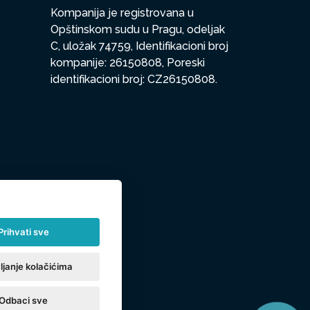
Kompanija je registrovana u
Opštinskom sudu u Pragu, odeljak
C, uložak 74759, Identifikacioni broj
kompanije: 26150808, Poreski
identifikacioni broj: CZ26150808.
Prihvati sve
ljanje kolačićima
Odbaci sve