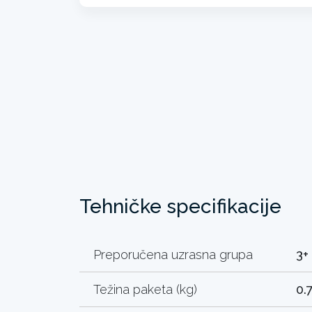
Tehničke specifikacije
Preporučena uzrasna grupa
3+
Težina paketa (kg)
0.