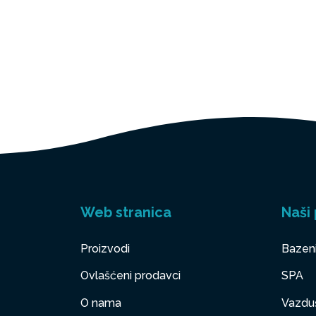
Web stranica
Naši 
Proizvodi
Bazen
Ovlašćeni prodavci
SPA
O nama
Vazduš