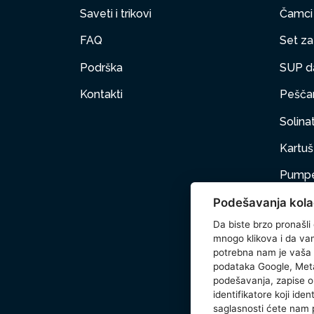
Saveti i trikovi
Čamci
FAQ
Set za 
Podrška
SUP d
Kontakti
Peščan
Solinat
Kartuš 
Pumpe
Podešavanja kola
Nameš
Da biste brzo pronašli
Kućni 
mnogo klikova i da vam 
potrebna nam je vaša
Dodat
podataka Google, Meta
podešavanja, zapise o 
Wetse
identifikatore koji ide
saglasnosti ćete nam