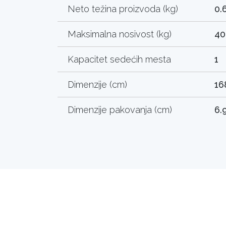
Neto težina proizvoda (kg)
0.
Maksimalna nosivost (kg)
40
Kapacitet sedećih mesta
1
Dimenzije (cm)
16
Dimenzije pakovanja (cm)
6.