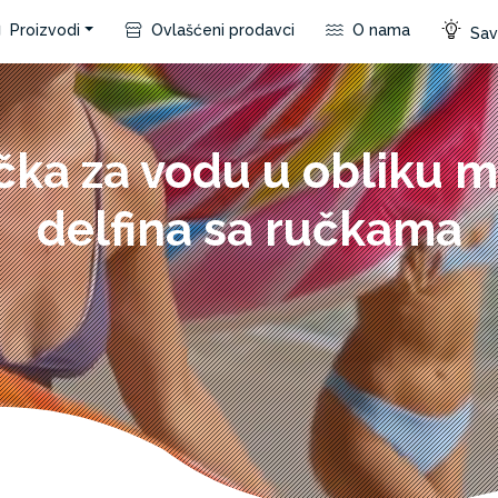
Proizvodi
Ovlašćeni prodavci
O nama
Save
čka za vodu u obliku 
delfina sa ručkama