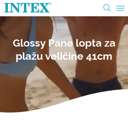
Glossy Pane lopta za
plažu veličine 41cm