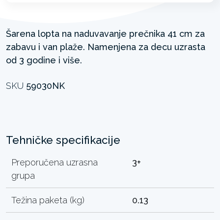
Šarena lopta na naduvavanje prečnika 41 cm za
zabavu i van plaže. Namenjena za decu uzrasta
od 3 godine i više.
SKU
59030NK
Tehničke specifikacije
Preporučena uzrasna
3+
grupa
Težina paketa (kg)
0.13