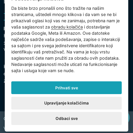
Politika kolačića
Da biste brzo pronašli ono što tražite na našim
stranicama, uštedeli mnogo klikova i da vam se ne bi
prikazivali oglasi koji vas ne zanimaju, potrebna nam je
vaša saglasnost za
obradu kolačića
i dostavljanje
Intex Trading, s.r.o.
podataka Google, Meta ili Amazon. Ove datoteke
Hradecká 2526/3
najčešće sadrže vaša podešavanja, zapise o interakciji
130 00 Praha 3
sa sajtom i pre svega jedinstvene identifikatore koji
Vinohrady - Česká republika
identifikuju vaš pretraživač. Na vama je koju vrstu
saglasnosti ćete nam pružiti za obradu ovih podataka.
Nedavanje saglasnosti može uticati na funkcionisanje
Kompanija je registrovana u Opštinskom sudu u Pragu,
sajta i usluga koje vam se nude.
odeljak C, uložak 74759, Identifikacioni broj kompanije:
26150808, Poreski identifikacioni broj: CZ26150808.
Prihvati sve
Upravljanje kolačićima
Odbaci sve
Copyright © 2026 INTEX TRADING s.r.o. All rights reserved.
Web by
digiONE