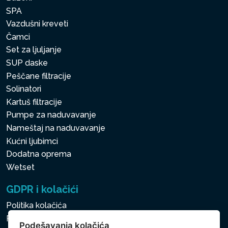
SPA
Vazdušni kreveti
Čamci
Set za ljuljanje
SUP daske
Peščane filtracije
Solinatori
Kartuš filtracije
Pumpe za naduvavanje
Nameštaj na naduvavanje
Kućni ljubimci
Dodatna oprema
Wetset
GDPR i kolačići
Politika kolačića
Politika zaštite ličnih i drugih obrađivanih podataka
Podešavanja kolačića