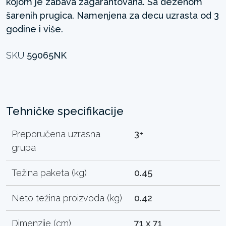
kojom je zabava zagarantovana. Sa dezenom
šarenih prugica. Namenjena za decu uzrasta od 3
godine i više.
SKU
59065NK
Tehničke specifikacije
Preporučena uzrasna
3+
grupa
Težina paketa (kg)
0.45
Neto težina proizvoda (kg)
0.42
Dimenzije (cm)
71 x 71