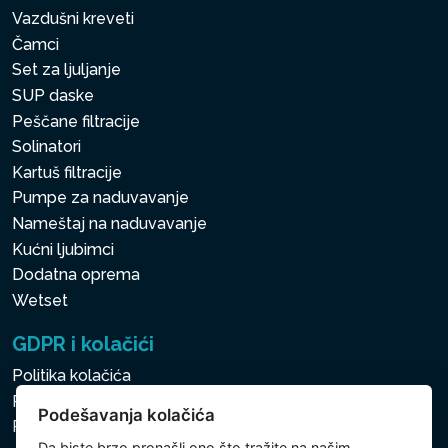
Vazdušni kreveti
Čamci
Set za ljuljanje
SUP daske
Peščane filtracije
Solinatori
Kartuš filtracije
Pumpe za naduvavanje
Nameštaj na naduvavanje
Kućni ljubimci
Dodatna oprema
Wetset
GDPR i kolačići
Politika kolačića
Politika zaštite ličnih i drugih obrađivanih podataka
Podešavanja kolačića
Politika kolačića
Da biste brzo pronašli ono što tražite na našim