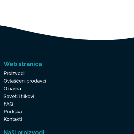
Web stranica
Proizvodi
Ovlašćeni prodavci
O nama
Saveti i trikovi
FAQ
Podrška
Kontakti
Naši proizvodi