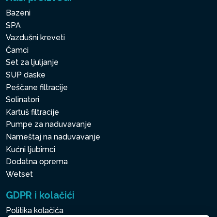
Bazeni
SPA
Vazdušni kreveti
Čamci
Set za ljuljanje
SUP daske
Peščane filtracije
Solinatori
Kartuš filtracije
Pumpe za naduvavanje
Nameštaj na naduvavanje
Kućni ljubimci
Dodatna oprema
Wetset
GDPR i kolačići
Politika kolačića