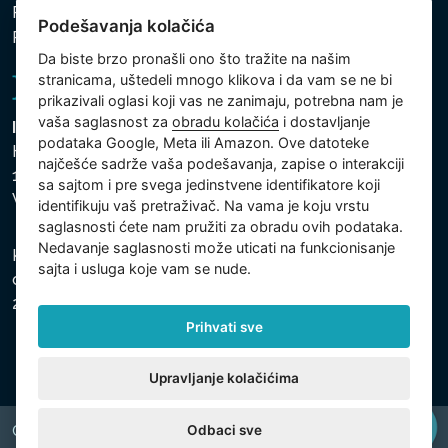
Politika zaštite ličnih i drugih obrađivanih podataka
Podešavanja kolačića
Politika kolačića
Da biste brzo pronašli ono što tražite na našim
stranicama, uštedeli mnogo klikova i da vam se ne bi
prikazivali oglasi koji vas ne zanimaju, potrebna nam je
vaša saglasnost za
obradu kolačića
i dostavljanje
Intex Trading, s.r.o.
podataka Google, Meta ili Amazon. Ove datoteke
Hradecká 2526/3
najčešće sadrže vaša podešavanja, zapise o interakciji
130 00 Praha 3
sa sajtom i pre svega jedinstvene identifikatore koji
Vinohrady - Česká republika
identifikuju vaš pretraživač. Na vama je koju vrstu
saglasnosti ćete nam pružiti za obradu ovih podataka.
Nedavanje saglasnosti može uticati na funkcionisanje
Kompanija je registrovana u Opštinskom sudu u Pragu,
sajta i usluga koje vam se nude.
odeljak C, uložak 74759, Identifikacioni broj kompanije:
26150808, Poreski identifikacioni broj: CZ26150808.
Prihvati sve
Upravljanje kolačićima
Odbaci sve
Copyright © 2026 INTEX TRADING s.r.o. All rights reserved.