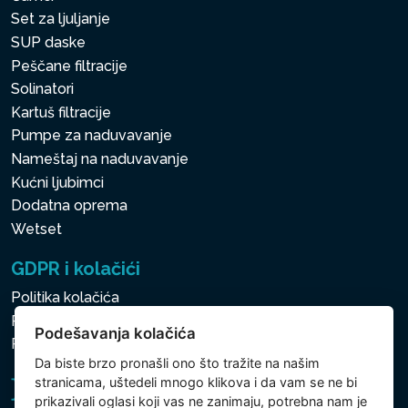
Set za ljuljanje
SUP daske
Peščane filtracije
Solinatori
Kartuš filtracije
Pumpe za naduvavanje
Nameštaj na naduvavanje
Kućni ljubimci
Dodatna oprema
Wetset
GDPR i kolačići
Politika kolačića
Politika zaštite ličnih i drugih obrađivanih podataka
Podešavanja kolačića
Politika kolačića
Da biste brzo pronašli ono što tražite na našim
stranicama, uštedeli mnogo klikova i da vam se ne bi
prikazivali oglasi koji vas ne zanimaju, potrebna nam je