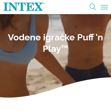
Vodene igračke Puff 'n
Play™