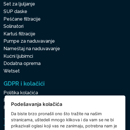
Set za ljuljanje
SUP daske
Peščane filtracije
Solinatori
Kartuš filtracije
Pumpe za naduvavanje
Nameštaj na naduvavanje
Kućni ljubimci
Dodatna oprema
Wetset
GDPR i kolačići
Politika kolačića
Politika zaštite ličnih i drugih obrađivanih podataka
Podešavanja kolačića
Politika kolačića
Da biste brzo pronašli ono što tražite na našim
stranicama, uštedeli mnogo klikova i da vam se ne bi
prikazivali oglasi koji vas ne zanimaju, potrebna nam je