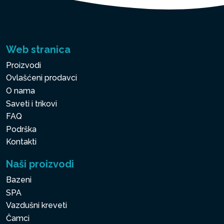
Web stranica
Proizvodi
Ovlašćeni prodavci
O nama
Saveti i trikovi
FAQ
Podrška
Kontakti
Naši proizvodi
Bazeni
SPA
Vazdušni kreveti
Čamci