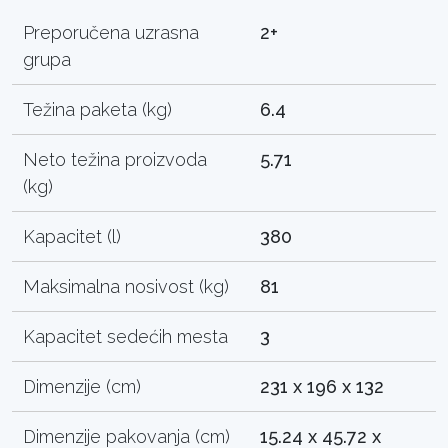
Preporučena uzrasna
2+
grupa
Težina paketa (kg)
6.4
Neto težina proizvoda
5.71
(kg)
Kapacitet (l)
380
Maksimalna nosivost (kg)
81
Kapacitet sedećih mesta
3
Dimenzije (cm)
231 x 196 x 132
Dimenzije pakovanja (cm)
15.24 x 45.72 x