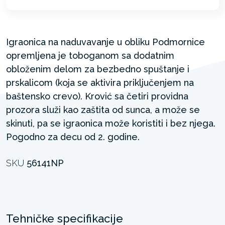
Igraonica na naduvavanje u obliku Podmornice
opremljena je toboganom sa dodatnim
obloženim delom za bezbedno spuštanje i
prskalicom (koja se aktivira priključenjem na
baštensko crevo). Krović sa četiri providna
prozora služi kao zaštita od sunca, a može se
skinuti, pa se igraonica može koristiti i bez njega.
Pogodno za decu od 2. godine.
SKU
56141NP
Tehničke specifikacije