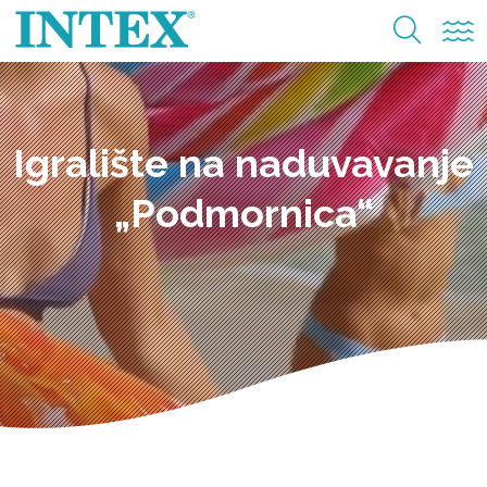
Igralište na naduvavanje
„Podmornica“