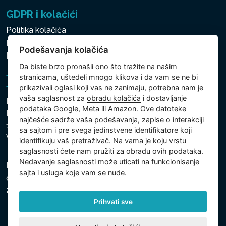
GDPR i kolačići
Politika kolačića
Politika zaštite ličnih i drugih obrađivanih podataka
Podešavanja kolačića
Politika kolačića
Da biste brzo pronašli ono što tražite na našim
stranicama, uštedeli mnogo klikova i da vam se ne bi
prikazivali oglasi koji vas ne zanimaju, potrebna nam je
vaša saglasnost za
obradu kolačića
i dostavljanje
Intex Trading, s.r.o.
podataka Google, Meta ili Amazon. Ove datoteke
Hradecká 2526/3
najčešće sadrže vaša podešavanja, zapise o interakciji
130 00 Praha 3
sa sajtom i pre svega jedinstvene identifikatore koji
Vinohrady - Česká republika
identifikuju vaš pretraživač. Na vama je koju vrstu
saglasnosti ćete nam pružiti za obradu ovih podataka.
Nedavanje saglasnosti može uticati na funkcionisanje
Kompanija je registrovana u Opštinskom sudu u Pragu,
sajta i usluga koje vam se nude.
odeljak C, uložak 74759, Identifikacioni broj kompanije:
26150808, Poreski identifikacioni broj: CZ26150808.
Prihvati sve