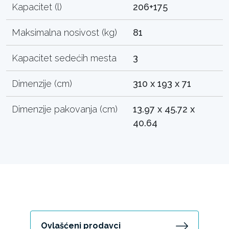
Kapacitet (l)
206+175
Maksimalna nosivost (kg)
81
Kapacitet sedećih mesta
3
Dimenzije (cm)
310 x 193 x 71
Dimenzije pakovanja (cm)
13.97 x 45.72 x
40.64
Ovlašćeni prodavci