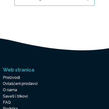
Web stranica
Proizvodi
Ovlašćeni prodavci
O nama
Saveti i trikovi
FAQ
Podrška