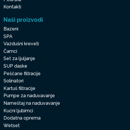
Kontakti
Naši proizvodi
Bazeni
SPA
Vazdušni kreveti
Čamci
Set za ljuljanje
SUP daske
Peščane filtracije
Solinatori
Kartuš filtracije
Pumpe za naduvavanje
Nameštaj na naduvavanje
Kućni ljubimci
Dodatna oprema
Wetset