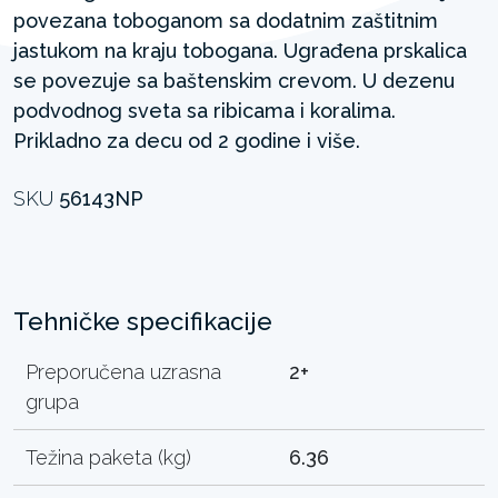
povezana toboganom sa dodatnim zaštitnim
jastukom na kraju tobogana. Ugrađena prskalica
se povezuje sa baštenskim crevom. U dezenu
podvodnog sveta sa ribicama i koralima.
Prikladno za decu od 2 godine i više.
SKU
56143NP
Tehničke specifikacije
Preporučena uzrasna
2+
grupa
Težina paketa (kg)
6.36