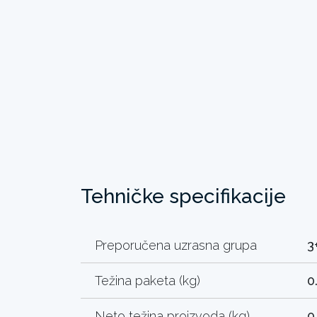
Tehničke specifikacije
Preporučena uzrasna grupa
3
Težina paketa (kg)
0
Neto težina proizvoda (kg)
0