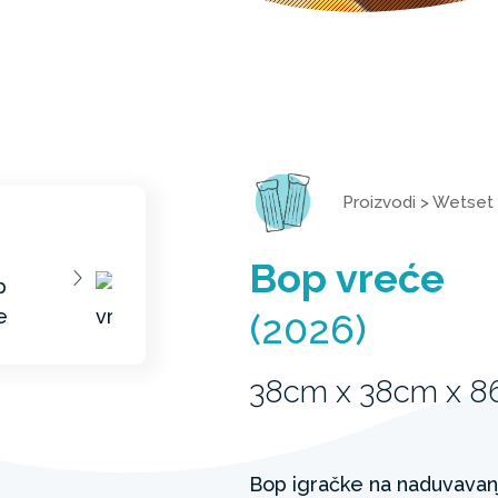
Proizvodi
>
Wetset
Bop vreće
(2026)
38cm x 38cm x 
Bop igračke na naduvavan