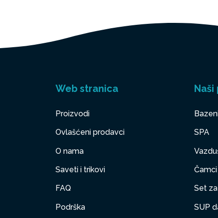
Web stranica
Naši 
Proizvodi
Bazen
Ovlašćeni prodavci
SPA
O nama
Vazduš
Saveti i trikovi
Čamci
FAQ
Set za 
Podrška
SUP d