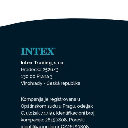
Intex Trading, s.r.o.
Hradecká 2526/3
130 00 Praha 3
Vinohrady - Česká republika
Kompanija je registrovana u
Opštinskom sudu u Pragu, odeljak
C, uložak 74759, Identifikacioni broj
kompanije: 26150808, Poreski
identifikacioni broj: CZ26150808.