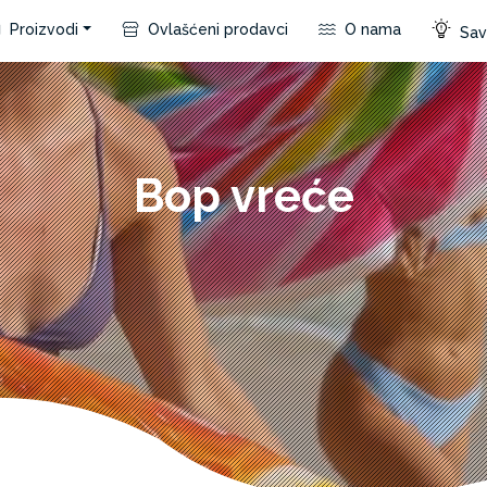
Proizvodi
Ovlašćeni prodavci
O nama
Save
Bop vreće