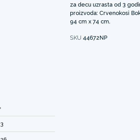
za decu uzrasta od 3 godi
proizvoda: Crvenokosi Bo
94 cm x 74 cm.
SKU
44672NP
+
.3
.26