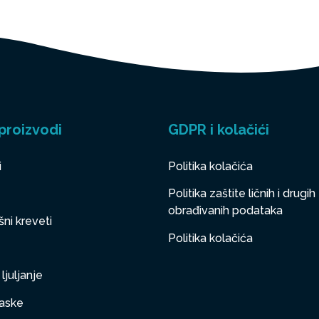
proizvodi
GDPR i kolačići
i
Politika kolačića
Politika zaštite ličnih i drugih
obrađivanih podataka
ni kreveti
Politika kolačića
ljuljanje
aske