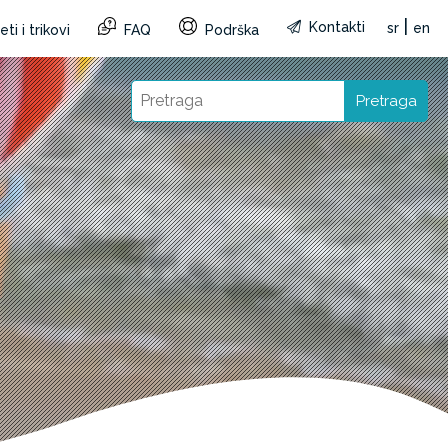
|
Kontakti
sr
en
ti i trikovi
FAQ
Podrška
Pretraga