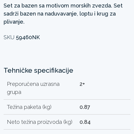
Set za bazen sa motivom morskih zvezda. Set
sadrži bazen na naduvavanje, loptu i krug za
plivanje.
SKU
59460NK
Tehničke specifikacije
Preporučena uzrasna
2+
grupa
Težina paketa (kg)
0.87
Neto težina proizvoda (kg)
0.84