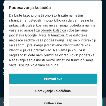
Politika zaštite ličnih i drugih obrađivanih podataka
Podešavanja kolačića
Politika kolačića
Da biste brzo pronašli ono što tražite na našim
stranicama, uštedeli mnogo klikova i da vam se ne bi
prikazivali oglasi koji vas ne zanimaju, potrebna nam je
vaša saglasnost za
obradu kolačića
i dostavljanje
Intex Trading, s.r.o.
podataka Google, Meta ili Amazon. Ove datoteke
Hradecká 2526/3
najčešće sadrže vaša podešavanja, zapise o interakciji
130 00 Praha 3
sa sajtom i pre svega jedinstvene identifikatore koji
Vinohrady - Česká republika
identifikuju vaš pretraživač. Na vama je koju vrstu
saglasnosti ćete nam pružiti za obradu ovih podataka.
Nedavanje saglasnosti može uticati na funkcionisanje
Kompanija je registrovana u Opštinskom sudu u Pragu,
sajta i usluga koje vam se nude.
odeljak C, uložak 74759, Identifikacioni broj kompanije:
26150808, Poreski identifikacioni broj: CZ26150808.
Prihvati sve
Upravljanje kolačićima
Odbaci sve
Copyright © 2026 INTEX TRADING s.r.o. All rights reserved.