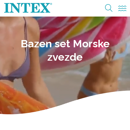
Bazen set Morske
zvezde