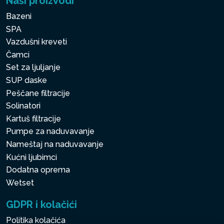
Naši proizvodi
Bazeni
SPA
Vazdušni kreveti
Čamci
Set za ljuljanje
SUP daske
Peščane filtracije
Solinatori
Kartuš filtracije
Pumpe za naduvavanje
Nameštaj na naduvavanje
Kućni ljubimci
Dodatna oprema
Wetset
GDPR i kolačići
Politika kolačića