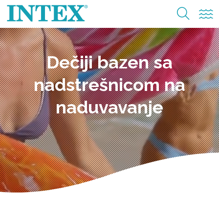
Dečiji bazen sa
nadstrešnicom na
naduvavanje