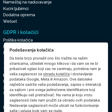
Nameštaj na naduvavanje
Kućni ljubimci
Dodatna oprema
Wetset
GDPR i kolačići
Politika kolačića
Politika zaštite ličnih i drugih obrađivanih podataka
Podešavanja kolačića
Politika kolačića
Da biste brzo pronašli ono što tražite na našim
stranicama, uštedeli mnogo klikova i da vam se ne bi
prikazivali oglasi koji vas ne zanimaju, potrebna nam je
vaša saglasnost za
obradu kolačića
i dostavljanje
Intex Trading, s.r.o.
podataka Google, Meta ili Amazon. Ove datoteke
Hradecká 2526/3
najčešće sadrže vaša podešavanja, zapise o interakciji
130 00 Praha 3
sa sajtom i pre svega jedinstvene identifikatore koji
Vinohrady - Česká republika
identifikuju vaš pretraživač. Na vama je koju vrstu
saglasnosti ćete nam pružiti za obradu ovih podataka.
Nedavanje saglasnosti može uticati na funkcionisanje
Kompanija je registrovana u Opštinskom sudu u Pragu,
sajta i usluga koje vam se nude.