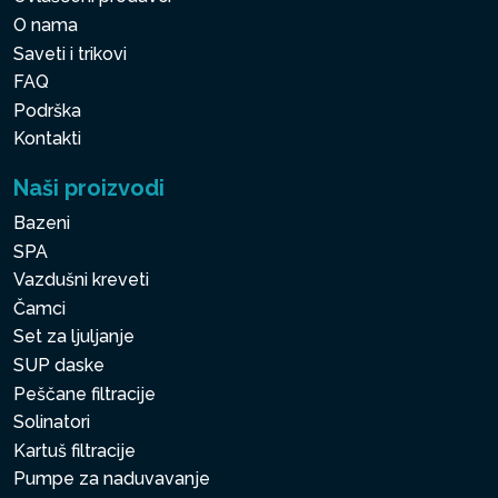
O nama
Saveti i trikovi
FAQ
Podrška
Kontakti
Naši proizvodi
Bazeni
SPA
Vazdušni kreveti
Čamci
Set za ljuljanje
SUP daske
Peščane filtracije
Solinatori
Kartuš filtracije
Pumpe za naduvavanje