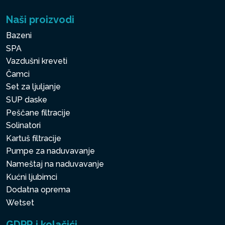
Naši proizvodi
Bazeni
SPA
Vazdušni kreveti
Čamci
Set za ljuljanje
SUP daske
Peščane filtracije
Solinatori
Kartuš filtracije
Pumpe za naduvavanje
Nameštaj na naduvavanje
Kućni ljubimci
Dodatna oprema
Wetset
GDPR i kolačići