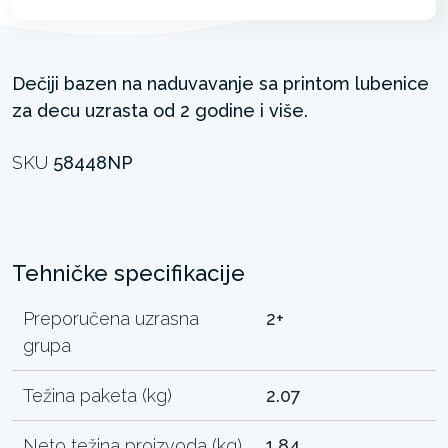
Dečiji bazen na naduvavanje sa printom lubenice
za decu uzrasta od 2 godine i više.
SKU
58448NP
Tehničke specifikacije
Preporučena uzrasna
2+
grupa
Težina paketa (kg)
2.07
Neto težina proizvoda (kg)
1.84