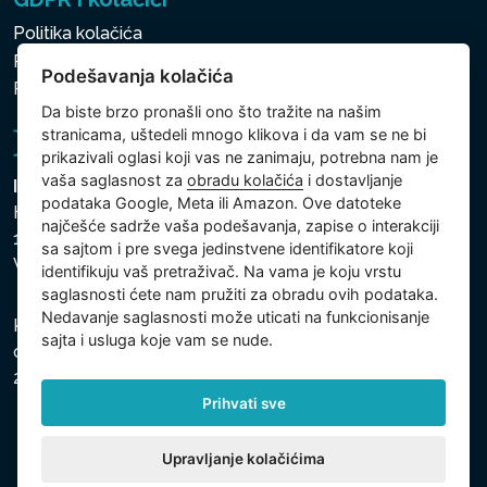
Politika kolačića
Politika zaštite ličnih i drugih obrađivanih podataka
Podešavanja kolačića
Politika kolačića
Da biste brzo pronašli ono što tražite na našim
stranicama, uštedeli mnogo klikova i da vam se ne bi
prikazivali oglasi koji vas ne zanimaju, potrebna nam je
vaša saglasnost za
obradu kolačića
i dostavljanje
Intex Trading, s.r.o.
podataka Google, Meta ili Amazon. Ove datoteke
Hradecká 2526/3
najčešće sadrže vaša podešavanja, zapise o interakciji
130 00 Praha 3
sa sajtom i pre svega jedinstvene identifikatore koji
Vinohrady - Česká republika
identifikuju vaš pretraživač. Na vama je koju vrstu
saglasnosti ćete nam pružiti za obradu ovih podataka.
Nedavanje saglasnosti može uticati na funkcionisanje
Kompanija je registrovana u Opštinskom sudu u Pragu,
sajta i usluga koje vam se nude.
odeljak C, uložak 74759, Identifikacioni broj kompanije:
26150808, Poreski identifikacioni broj: CZ26150808.
Prihvati sve
Upravljanje kolačićima