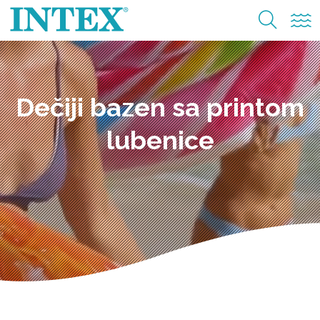
Dečiji bazen sa printom
lubenice