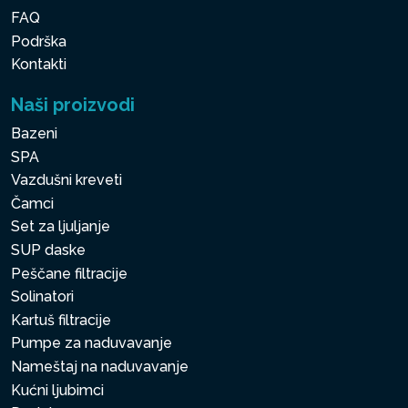
FAQ
Podrška
Kontakti
Naši proizvodi
Bazeni
SPA
Vazdušni kreveti
Čamci
Set za ljuljanje
SUP daske
Peščane filtracije
Solinatori
Kartuš filtracije
Pumpe za naduvavanje
Nameštaj na naduvavanje
Kućni ljubimci