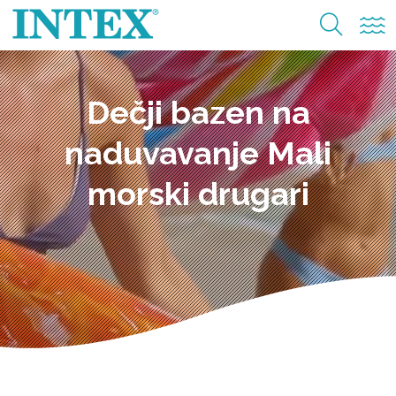
Dečji bazen na
naduvavanje Mali
morski drugari