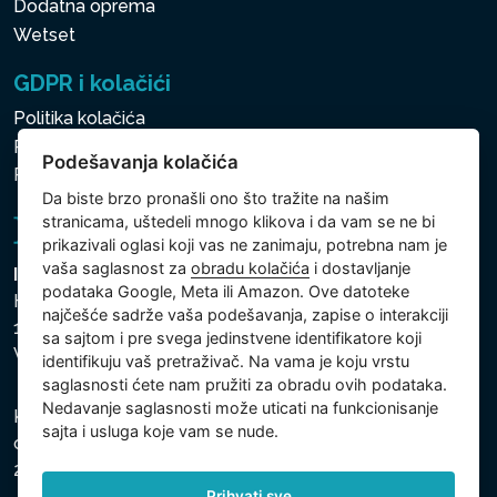
Dodatna oprema
Wetset
GDPR i kolačići
Politika kolačića
Politika zaštite ličnih i drugih obrađivanih podataka
Podešavanja kolačića
Politika kolačića
Da biste brzo pronašli ono što tražite na našim
stranicama, uštedeli mnogo klikova i da vam se ne bi
prikazivali oglasi koji vas ne zanimaju, potrebna nam je
vaša saglasnost za
obradu kolačića
i dostavljanje
Intex Trading, s.r.o.
podataka Google, Meta ili Amazon. Ove datoteke
Hradecká 2526/3
najčešće sadrže vaša podešavanja, zapise o interakciji
130 00 Praha 3
sa sajtom i pre svega jedinstvene identifikatore koji
Vinohrady - Česká republika
identifikuju vaš pretraživač. Na vama je koju vrstu
saglasnosti ćete nam pružiti za obradu ovih podataka.
Nedavanje saglasnosti može uticati na funkcionisanje
Kompanija je registrovana u Opštinskom sudu u Pragu,
sajta i usluga koje vam se nude.
odeljak C, uložak 74759, Identifikacioni broj kompanije:
26150808, Poreski identifikacioni broj: CZ26150808.
Prihvati sve