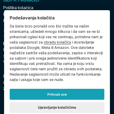
Politika kolačića
Politika zaštite ličnih i drugih obrađivanih podataka
Podešavanja kolačića
Politika kolačića
Da biste brzo pronašli ono što tražite na našim
stranicama, uštedeli mnogo klikova i da vam se ne bi
prikazivali oglasi koji vas ne zanimaju, potrebna nam je
vaša saglasnost za
obradu kolačića
i dostavljanje
Intex Trading, s.r.o.
podataka Google, Meta ili Amazon. Ove datoteke
Hradecká 2526/3
najčešće sadrže vaša podešavanja, zapise o interakciji
130 00 Praha 3
sa sajtom i pre svega jedinstvene identifikatore koji
Vinohrady - Česká republika
identifikuju vaš pretraživač. Na vama je koju vrstu
saglasnosti ćete nam pružiti za obradu ovih podataka.
Nedavanje saglasnosti može uticati na funkcionisanje
Kompanija je registrovana u Opštinskom sudu u Pragu,
sajta i usluga koje vam se nude.
odeljak C, uložak 74759, Identifikacioni broj kompanije:
26150808, Poreski identifikacioni broj: CZ26150808.
Prihvati sve
Upravljanje kolačićima