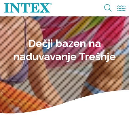
Dečji bazen na
naduvavanje Trešnje