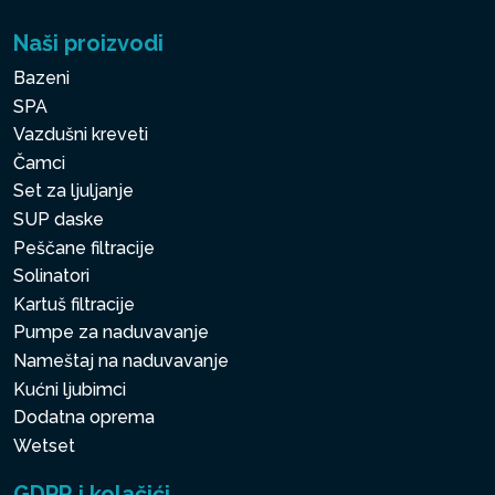
Naši proizvodi
Bazeni
SPA
Vazdušni kreveti
Čamci
Set za ljuljanje
SUP daske
Peščane filtracije
Solinatori
Kartuš filtracije
Pumpe za naduvavanje
Nameštaj na naduvavanje
Kućni ljubimci
Dodatna oprema
Wetset
GDPR i kolačići