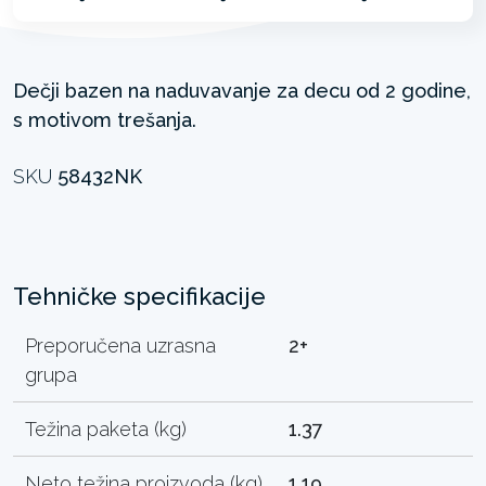
Dečji bazen na naduvavanje za decu od 2 godine,
s motivom trešanja.
SKU
58432NK
Tehničke specifikacije
Preporučena uzrasna
2+
grupa
Težina paketa (kg)
1.37
Neto težina proizvoda (kg)
1.19