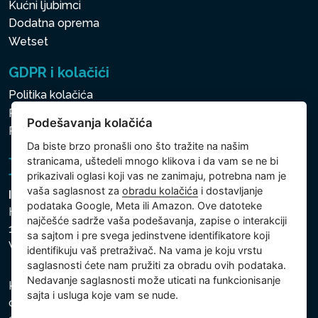
Kućni ljubimci
Dodatna oprema
Wetset
GDPR i kolačići
Politika kolačića
Politika zaštite ličnih i drugih obrađivanih podataka
Podešavanja kolačića
Politika kolačića
Da biste brzo pronašli ono što tražite na našim
stranicama, uštedeli mnogo klikova i da vam se ne bi
prikazivali oglasi koji vas ne zanimaju, potrebna nam je
vaša saglasnost za
obradu kolačića
i dostavljanje
Intex Trading, s.r.o.
podataka Google, Meta ili Amazon. Ove datoteke
Hradecká 2526/3
najčešće sadrže vaša podešavanja, zapise o interakciji
130 00 Praha 3
sa sajtom i pre svega jedinstvene identifikatore koji
Vinohrady - Česká republika
identifikuju vaš pretraživač. Na vama je koju vrstu
saglasnosti ćete nam pružiti za obradu ovih podataka.
Nedavanje saglasnosti može uticati na funkcionisanje
Kompanija je registrovana u Opštinskom sudu u Pragu,
sajta i usluga koje vam se nude.
odeljak C, uložak 74759, Identifikacioni broj kompanije: