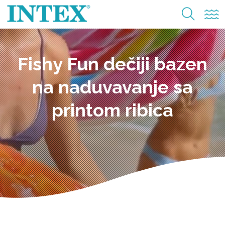
Fishy Fun dečiji bazen
na naduvavanje sa
printom ribica