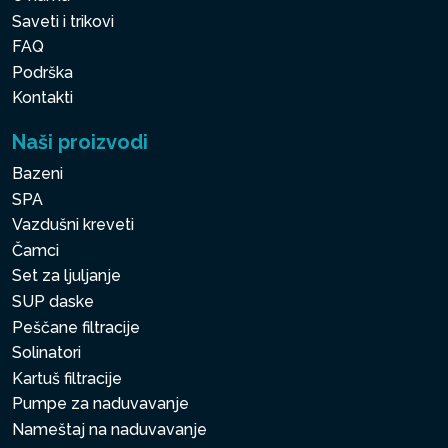
Saveti i trikovi
FAQ
Podrška
Kontakti
Naši proizvodi
Bazeni
SPA
Vazdušni kreveti
Čamci
Set za ljuljanje
SUP daske
Peščane filtracije
Solinatori
Kartuš filtracije
Pumpe za naduvavanje
Nameštaj na naduvavanje