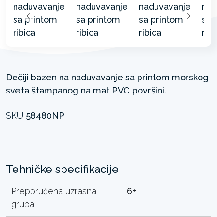
Dečiji bazen na naduvavanje sa printom morskog
sveta štampanog na mat PVC površini.
SKU
58480NP
Tehničke specifikacije
Preporučena uzrasna
6+
grupa