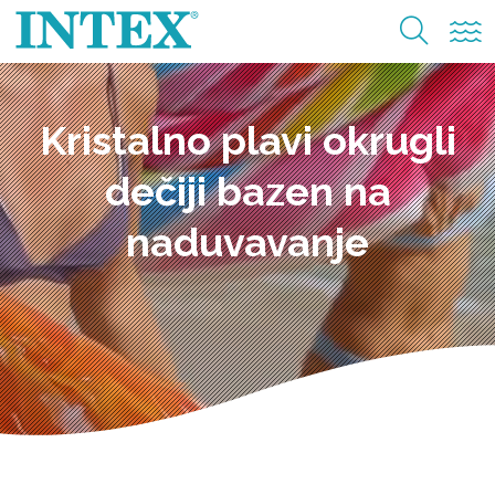
Kristalno plavi okrugli
dečiji bazen na
naduvavanje