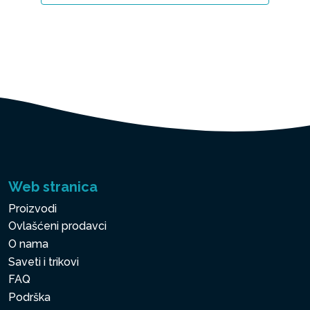
Web stranica
Proizvodi
Ovlašćeni prodavci
O nama
Saveti i trikovi
FAQ
Podrška