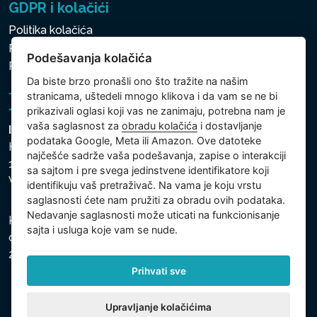
GDPR i kolačići
Politika kolačića
Politika zaštite ličnih i drugih obrađivanih podataka
Podešavanja kolačića
Politika kolačića
Da biste brzo pronašli ono što tražite na našim
stranicama, uštedeli mnogo klikova i da vam se ne bi
prikazivali oglasi koji vas ne zanimaju, potrebna nam je
vaša saglasnost za
obradu kolačića
i dostavljanje
Intex Trading, s.r.o.
podataka Google, Meta ili Amazon. Ove datoteke
Hradecká 2526/3
najčešće sadrže vaša podešavanja, zapise o interakciji
130 00 Praha 3
sa sajtom i pre svega jedinstvene identifikatore koji
Vinohrady - Česká republika
identifikuju vaš pretraživač. Na vama je koju vrstu
saglasnosti ćete nam pružiti za obradu ovih podataka.
Nedavanje saglasnosti može uticati na funkcionisanje
Kompanija je registrovana u Opštinskom sudu u Pragu,
sajta i usluga koje vam se nude.
odeljak C, uložak 74759, Identifikacioni broj kompanije:
26150808, Poreski identifikacioni broj: CZ26150808.
Prihvati sve
Upravljanje kolačićima