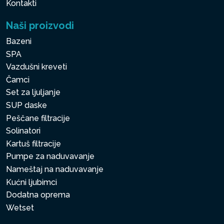
Kontakti
Naši proizvodi
Bazeni
SPA
Vazdušni kreveti
Čamci
Set za ljuljanje
SUP daske
Peščane filtracije
Solinatori
Kartuš filtracije
Pumpe za naduvavanje
Nameštaj na naduvavanje
Kućni ljubimci
Dodatna oprema
Wetset