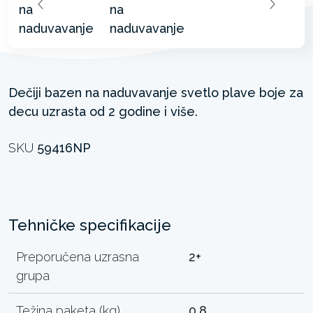
Dečiji bazen na naduvavanje svetlo plave boje za
decu uzrasta od 2 godine i više.
SKU
59416NP
Tehničke specifikacije
Preporučena uzrasna
2+
grupa
Težina paketa (kg)
0.8