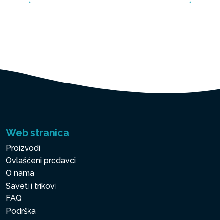
Web stranica
Proizvodi
Ovlašćeni prodavci
O nama
Saveti i trikovi
FAQ
Podrška