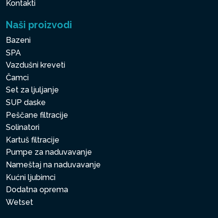
Kontakti
Naši proizvodi
Bazeni
SPA
Vazdušni kreveti
Čamci
Set za ljuljanje
SUP daske
Peščane filtracije
Solinatori
Kartuš filtracije
Pumpe za naduvavanje
Nameštaj na naduvavanje
Kućni ljubimci
Dodatna oprema
Wetset