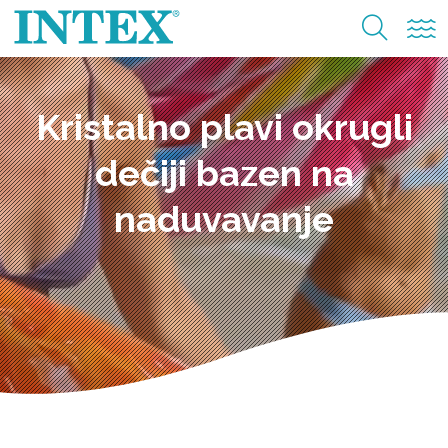
Kristalno plavi okrugli
dečiji bazen na
naduvavanje