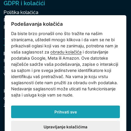
GDPR i kolačići
Politika kolačića
Politika zaštite ličnih i drugih obrađivanih podataka
Podešavanja kolačića
Politika kolačića
Da biste brzo pronašli ono što tražite na našim
stranicama, uštedeli mnogo klikova i da vam se ne bi
prikazivali oglasi koji vas ne zanimaju, potrebna nam je
vaša saglasnost za
obradu kolačića
i dostavljanje
Intex Trading, s.r.o.
podataka Google, Meta ili Amazon. Ove datoteke
Hradecká 2526/3
najčešće sadrže vaša podešavanja, zapise o interakciji
130 00 Praha 3
sa sajtom i pre svega jedinstvene identifikatore koji
Vinohrady - Česká republika
identifikuju vaš pretraživač. Na vama je koju vrstu
saglasnosti ćete nam pružiti za obradu ovih podataka.
Nedavanje saglasnosti može uticati na funkcionisanje
Kompanija je registrovana u Opštinskom sudu u Pragu,
sajta i usluga koje vam se nude.
odeljak C, uložak 74759, Identifikacioni broj kompanije:
26150808, Poreski identifikacioni broj: CZ26150808.
Prihvati sve
Upravljanje kolačićima