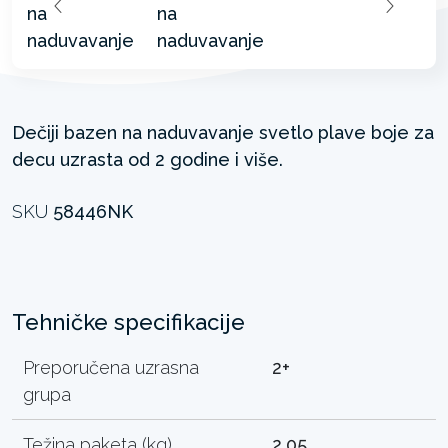
Dečiji bazen na naduvavanje svetlo plave boje za
decu uzrasta od 2 godine i više.
SKU
58446NK
Tehničke specifikacije
Preporučena uzrasna
2+
grupa
Težina paketa (kg)
2.05