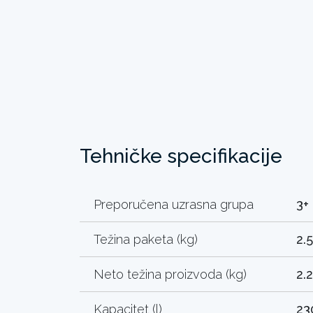
Tehničke specifikacije
Preporučena uzrasna grupa
3+
Težina paketa (kg)
2.
Neto težina proizvoda (kg)
2.
Kapacitet (l)
23