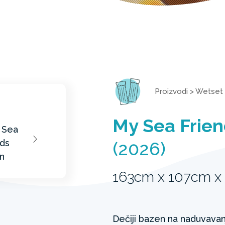
Proizvodi
>
Wetset
My Sea Frie
(2026)
163cm x 107cm x
Dečiji bazen na naduvavan