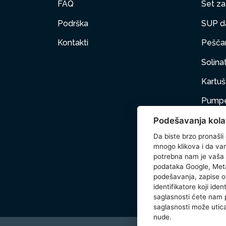
FAQ
Set za 
Podrška
SUP d
Kontakti
Peščan
Solinat
Kartuš 
Pumpe
Podešavanja kola
Nameš
Da biste brzo pronašli
Kućni 
mnogo klikova i da vam 
potrebna nam je vaša
Dodat
podataka Google, Meta
podešavanja, zapise o 
Wetse
identifikatore koji ide
saglasnosti ćete nam
saglasnosti može utica
nude.