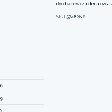
dnu bazena za decu uzrast
SKU
57482NP
56
29
0