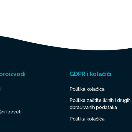
proizvodi
GDPR i kolačići
i
Politika kolačića
Politika zaštite ličnih i drugih
obrađivanih podataka
ni kreveti
Politika kolačića