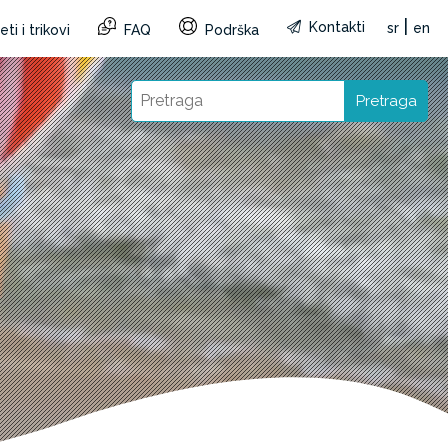
|
Kontakti
sr
en
ti i trikovi
FAQ
Podrška
Pretraga