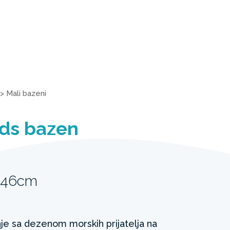
>
Mali bazeni
nds bazen
 46cm
je sa dezenom morskih prijatelja na