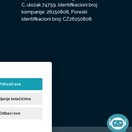
C, uložak 74759, Identifikacioni broj
kompanije: 26150808, Poreski
identifikacioni broj: CZ26150808.
Prihvati sve
ljanje kolačićima
Odbaci sve