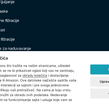
ljuljanje
aske
e filtracije
ori
filtracije
 za naduvavanje
čića
taj na naduvavanje
 ono što tražite na našim stranicama, uštedeli
ljubimci
se ne bi prikazivali oglasi koji vas ne zanimaju,
 saglasnost za
obradu kolačića
i dostavljanje
na oprema
 ili Amazon. Ove datoteke najčešće sadrže vaša
Uprav
interakciji sa sajtom i pre svega jedinstvene
t
ntifikuju vaš pretraživač. Na vama je koju vrstu
 pružiti za obradu ovih podataka. Nedavanje
ti na funkcionisanje sajta i usluga koje vam se