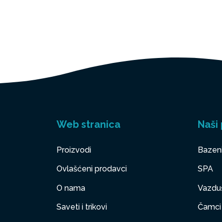
Web stranica
Naši 
Proizvodi
Bazen
Ovlašćeni prodavci
SPA
O nama
Vazduš
Saveti i trikovi
Čamci