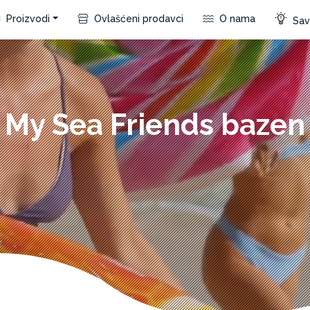
Proizvodi
Ovlašćeni prodavci
O nama
Save
My Sea Friends bazen