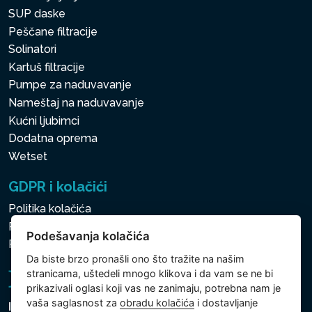
SUP daske
Peščane filtracije
Solinatori
Kartuš filtracije
Pumpe za naduvavanje
Nameštaj na naduvavanje
Kućni ljubimci
Dodatna oprema
Wetset
GDPR i kolačići
Politika kolačića
Politika zaštite ličnih i drugih obrađivanih podataka
Podešavanja kolačića
Politika kolačića
Da biste brzo pronašli ono što tražite na našim
stranicama, uštedeli mnogo klikova i da vam se ne bi
prikazivali oglasi koji vas ne zanimaju, potrebna nam je
vaša saglasnost za
obradu kolačića
i dostavljanje
Intex Trading, s.r.o.