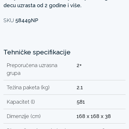
decu uzrasta od 2 godine i više.
SKU
58449NP
Tehničke specifikacije
Preporučena uzrasna
2+
grupa
Težina paketa (kg)
2.1
Kapacitet (l)
581
Dimenzije (cm)
168 x 168 x 38