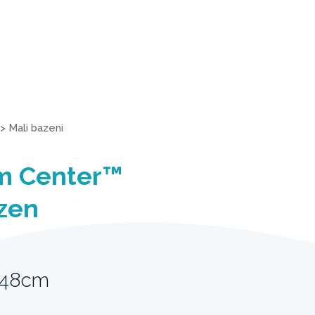
>
Mali bazeni
im Center™
zen
 48cm