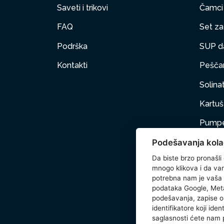
Saveti i trikovi
Čamci
FAQ
Set za 
Podrška
SUP d
Kontakti
Peščan
Solinat
Kartuš 
Pumpe
Podešavanja kola
Nameš
Da biste brzo pronašli
Kućni 
mnogo klikova i da vam 
potrebna nam je vaša
Dodat
podataka Google, Meta
podešavanja, zapise o 
Wetse
identifikatore koji ide
saglasnosti ćete nam