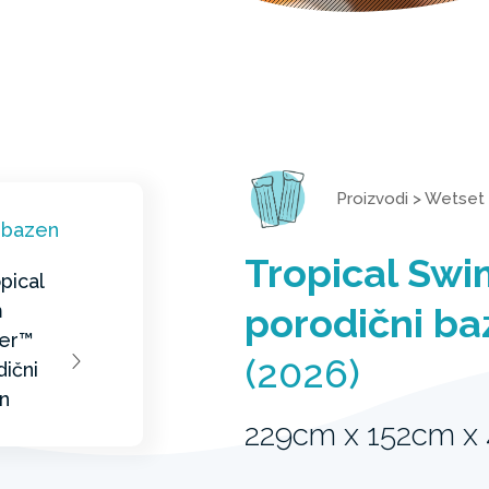
Proizvodi
>
Wetset
Tropical Sw
porodični ba
(2026)
229cm x 152cm x