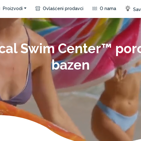
Proizvodi
Ovlašćeni prodavci
O nama
Save
cal Swim Center™ por
bazen