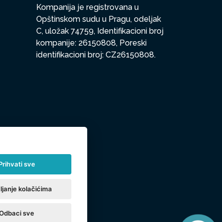
Kompanija je registrovana u
Opštinskom sudu u Pragu, odeljak
C, uložak 74759, Identifikacioni broj
kompanije: 26150808, Poreski
identifikacioni broj: CZ26150808.
Prihvati sve
ljanje kolačićima
Odbaci sve