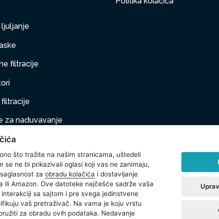
Politika kolačića
ljuljanje
aske
e filtracije
ori
filtracije
 za naduvavanje
čića
taj na naduvavanje
 ono što tražite na našim stranicama, uštedeli
ljubimci
se ne bi prikazivali oglasi koji vas ne zanimaju,
 saglasnost za
obradu kolačića
i dostavljanje
na oprema
 ili Amazon. Ove datoteke najčešće sadrže vaša
Uprav
interakciji sa sajtom i pre svega jedinstvene
t
ntifikuju vaš pretraživač. Na vama je koju vrstu
 pružiti za obradu ovih podataka. Nedavanje