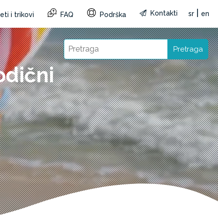
|
Kontakti
sr
en
ti i trikovi
FAQ
Podrška
Pretraga
odični