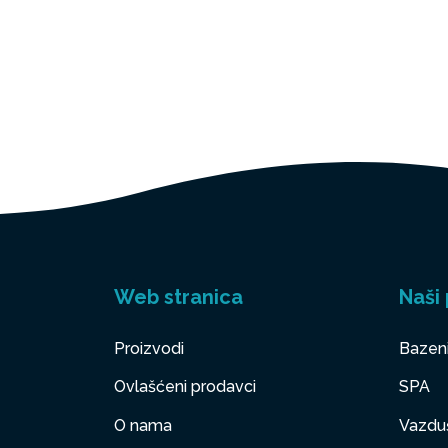
Web stranica
Naši 
Proizvodi
Bazen
Ovlašćeni prodavci
SPA
O nama
Vazduš