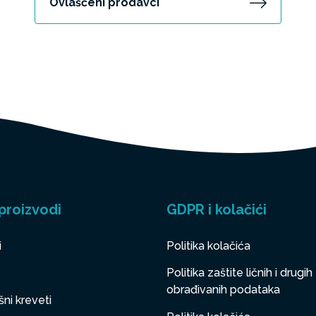
Ovlašćeni prodavci
proizvodi
GDPR i kolačići
i
Politika kolačića
Politika zaštite ličnih i drugih
obrađivanih podataka
ni kreveti