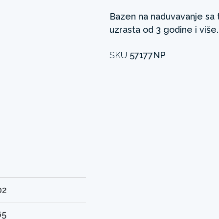
Bazen na naduvavanje sa
uzrasta od 3 godine i više.
SKU
57177NP
02
65