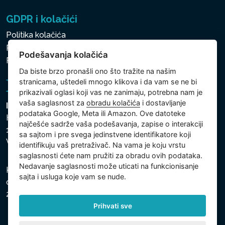
GDPR i kolačići
Politika kolačića
Politika zaštite ličnih i drugih obrađivanih podataka
Podešavanja kolačića
Politika kolačića
Da biste brzo pronašli ono što tražite na našim
stranicama, uštedeli mnogo klikova i da vam se ne bi
prikazivali oglasi koji vas ne zanimaju, potrebna nam je
vaša saglasnost za
obradu kolačića
i dostavljanje
Intex Trading, s.r.o.
podataka Google, Meta ili Amazon. Ove datoteke
Hradecká 2526/3
najčešće sadrže vaša podešavanja, zapise o interakciji
130 00 Praha 3
sa sajtom i pre svega jedinstvene identifikatore koji
Vinohrady - Česká republika
identifikuju vaš pretraživač. Na vama je koju vrstu
saglasnosti ćete nam pružiti za obradu ovih podataka.
Nedavanje saglasnosti može uticati na funkcionisanje
Kompanija je registrovana u Opštinskom sudu u Pragu,
sajta i usluga koje vam se nude.
odeljak C, uložak 74759, Identifikacioni broj kompanije:
26150808, Poreski identifikacioni broj: CZ26150808.
Prihvati sve