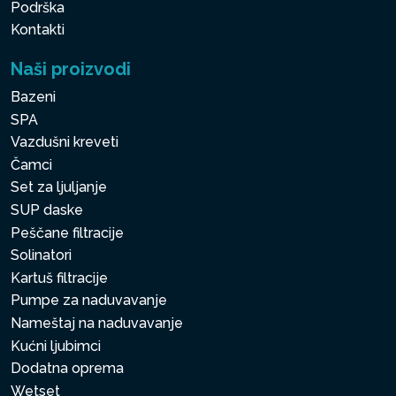
Podrška
Kontakti
Naši proizvodi
Bazeni
SPA
Vazdušni kreveti
Čamci
Set za ljuljanje
SUP daske
Peščane filtracije
Solinatori
Kartuš filtracije
Pumpe za naduvavanje
Nameštaj na naduvavanje
Kućni ljubimci
Dodatna oprema
Wetset