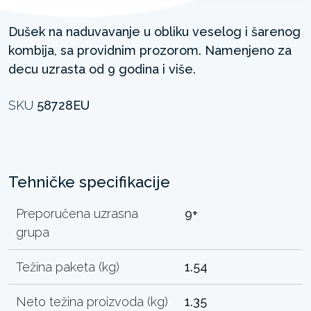
Dušek na naduvavanje u obliku veselog i šarenog
kombija, sa providnim prozorom. Namenjeno za
decu uzrasta od 9 godina i više.
SKU
58728EU
Tehničke specifikacije
Preporučena uzrasna
9+
grupa
Težina paketa (kg)
1.54
Neto težina proizvoda (kg)
1.35