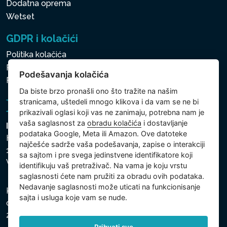
Dodatna oprema
Wetset
GDPR i kolačići
Politika kolačića
Politika zaštite ličnih i drugih obrađivanih podataka
Podešavanja kolačića
Politika kolačića
Da biste brzo pronašli ono što tražite na našim
stranicama, uštedeli mnogo klikova i da vam se ne bi
prikazivali oglasi koji vas ne zanimaju, potrebna nam je
vaša saglasnost za
obradu kolačića
i dostavljanje
Intex Trading, s.r.o.
podataka Google, Meta ili Amazon. Ove datoteke
Hradecká 2526/3
najčešće sadrže vaša podešavanja, zapise o interakciji
130 00 Praha 3
sa sajtom i pre svega jedinstvene identifikatore koji
Vinohrady - Česká republika
identifikuju vaš pretraživač. Na vama je koju vrstu
saglasnosti ćete nam pružiti za obradu ovih podataka.
Nedavanje saglasnosti može uticati na funkcionisanje
Kompanija je registrovana u Opštinskom sudu u Pragu,
sajta i usluga koje vam se nude.
odeljak C, uložak 74759, Identifikacioni broj kompanije:
26150808, Poreski identifikacioni broj: CZ26150808.
Prihvati sve