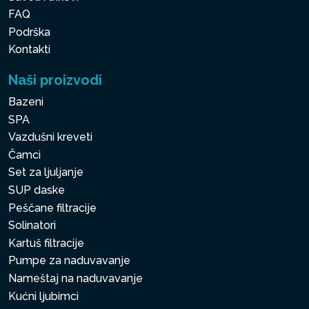
FAQ
Podrška
Kontakti
Naši proizvodi
Bazeni
SPA
Vazdušni kreveti
Čamci
Set za ljuljanje
SUP daske
Peščane filtracije
Solinatori
Kartuš filtracije
Pumpe za naduvavanje
Nameštaj na naduvavanje
Kućni ljubimci