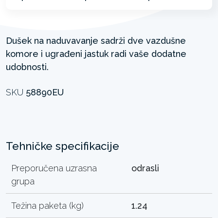
Dušek na naduvavanje sadrži dve vazdušne
komore i ugrađeni jastuk radi vaše dodatne
udobnosti.
SKU
58890EU
Tehničke specifikacije
Preporučena uzrasna
odrasli
grupa
Težina paketa (kg)
1.24