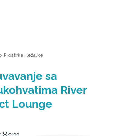
>
Prostirke i ležaljke
uvavanje sa
ukohvatima River
ct Lounge
 48cm