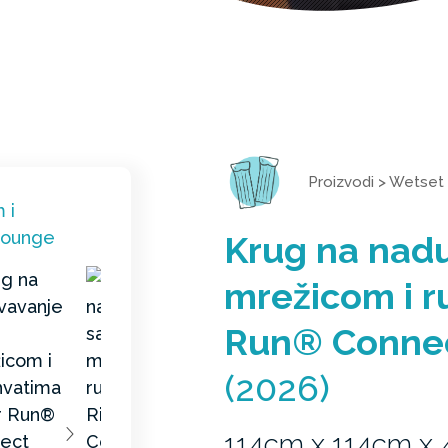
Proizvodi
>
Wetset
Krug na nad
mrežicom i r
Run® Conne
(2026)
114cm x 114cm x