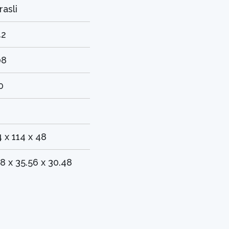
rasli
42
08
0
4 x 114 x 48
.8 x 35.56 x 30.48