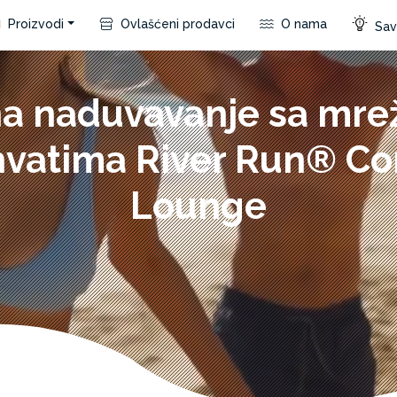
Proizvodi
Ovlašćeni prodavci
O nama
Save
a naduvavanje sa mre
hvatima River Run® Co
Lounge