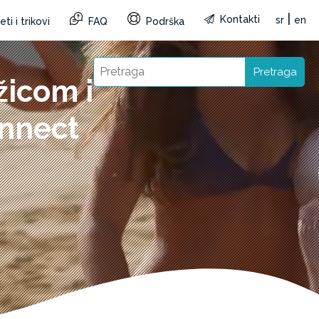
|
Kontakti
sr
en
ti i trikovi
FAQ
Podrška
Pretraga
žicom i
nnect