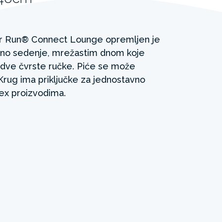
er Run® Connect Lounge opremljen je
bno sedenje, mrežastim dnom koje
i dve čvrste ručke. Piće se može
 Krug ima priključke za jednostavno
ex proizvodima.