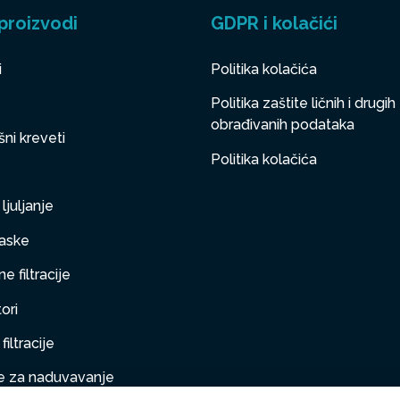
proizvodi
GDPR i kolačići
i
Politika kolačića
Politika zaštite ličnih i drugih
obrađivanih podataka
ni kreveti
Politika kolačića
ljuljanje
aske
e filtracije
ori
filtracije
 za naduvavanje