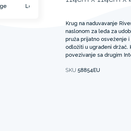
Krug na naduvavanje Riv
naslonom za leđa za udo
pruža prijatno osveženje 
odložiti u ugrađeni držač.
povezivanje sa drugim Int
SKU
58854EU