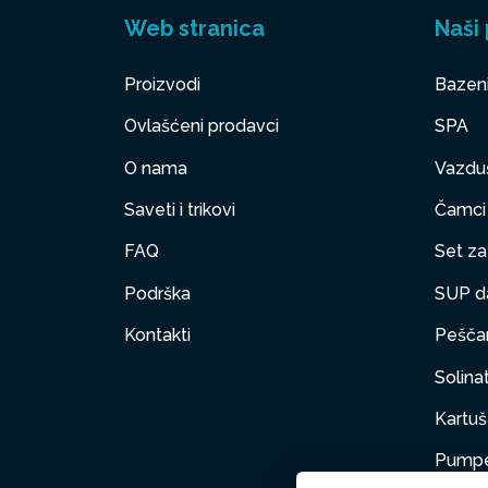
Web stranica
Naši 
Proizvodi
Bazen
Ovlašćeni prodavci
SPA
O nama
Vazduš
Saveti i trikovi
Čamci
FAQ
Set za 
Podrška
SUP d
Kontakti
Peščan
Solinat
Kartuš 
Pumpe