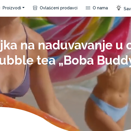
Proizvodi
Ovlašćeni prodavci
O nama
Save
jka na naduvavanje u 
ubble tea „Boba Budd