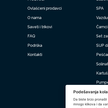
Ovlašćeni prodavci
SPA
O nama
Vazduš
Saveti i trikovi
Čamci
FAQ
Set za 
Podrška
SUP d
Kontakti
Peščan
Solinat
Kartuš 
Pumpe
Podešavanja kola
Nameš
Da biste brzo pronašli
Kućni 
mnogo klikova i da vam 