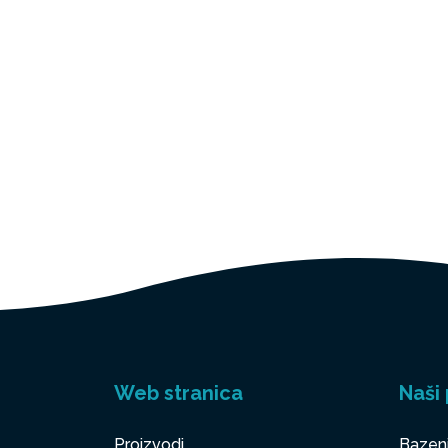
Web stranica
Naši 
Proizvodi
Bazen