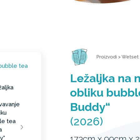
Proizvodi
>
Wetset
Ležaljka na 
obliku bubbl
Buddy“
(2026)
173cm x 99cm x 