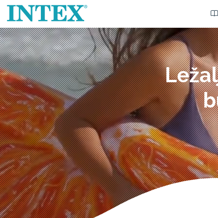
Ležal
b