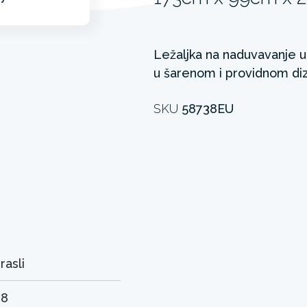
Ležaljka na naduvavanje u
u šarenom i providnom diz
SKU
58738EU
rasli
38