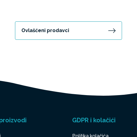
Ovlašćeni prodavci
proizvodi
GDPR i kolačići
i
Politika kolačića