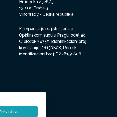
Hradecká 2526/3
130 00 Praha 3
Vinohrady - Česká republika
Kompanija je registrovana u
Opštinskom sudu u Pragu, odeljak
C, uložak 74759, Identifikacioni broj
kompanije: 26150808, Poreski
identifikacioni broj: CZ26150808.
Prihvati sve