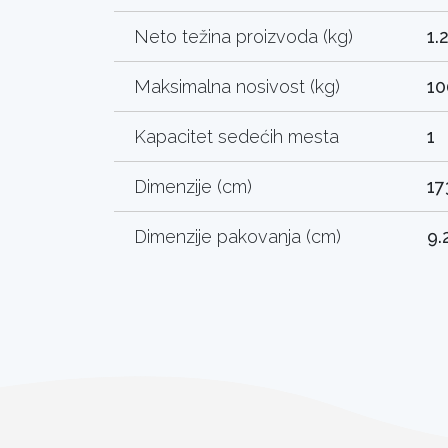
Neto težina proizvoda (kg)
1.
Maksimalna nosivost (kg)
10
Kapacitet sedećih mesta
1
Dimenzije (cm)
17
Dimenzije pakovanja (cm)
9.