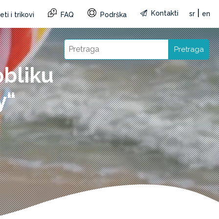
|
Kontakti
sr
en
ti i trikovi
FAQ
Podrška
Pretraga
obliku
y“