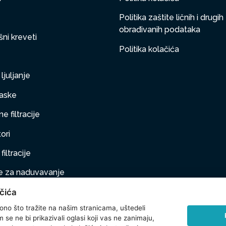
Politika zaštite ličnih i drugih
obrađivanih podataka
ni kreveti
Politika kolačića
ljuljanje
aske
e filtracije
ori
filtracije
 za naduvavanje
čića
taj na naduvavanje
 ono što tražite na našim stranicama, uštedeli
ljubimci
se ne bi prikazivali oglasi koji vas ne zanimaju,