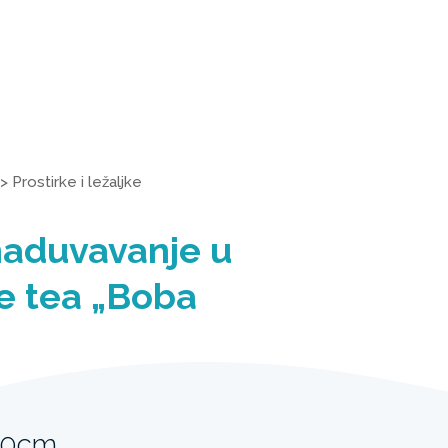
>
Prostirke i ležaljke
naduvavanje u
e tea „Boba
20cm