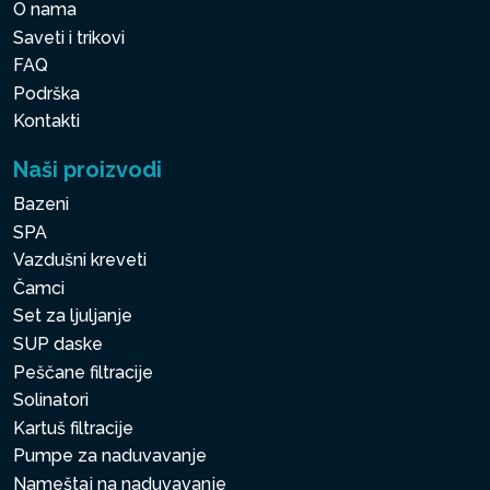
O nama
Saveti i trikovi
FAQ
Podrška
Kontakti
Naši proizvodi
Bazeni
SPA
Vazdušni kreveti
Čamci
Set za ljuljanje
SUP daske
Peščane filtracije
Solinatori
Kartuš filtracije
Pumpe za naduvavanje
Nameštaj na naduvavanje