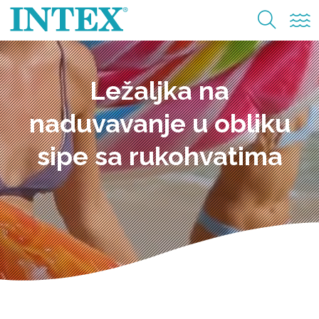
Ležaljka na
naduvavanje u obliku
sipe sa rukohvatima