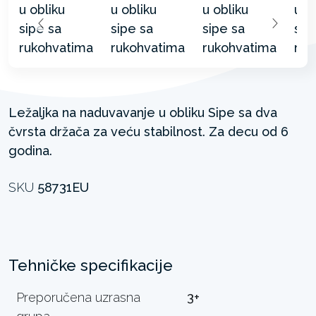
Ležaljka na naduvavanje u obliku Sipe sa dva
čvrsta držača za veću stabilnost. Za decu od 6
godina.
SKU
58731EU
Tehničke specifikacije
Preporučena uzrasna
3+