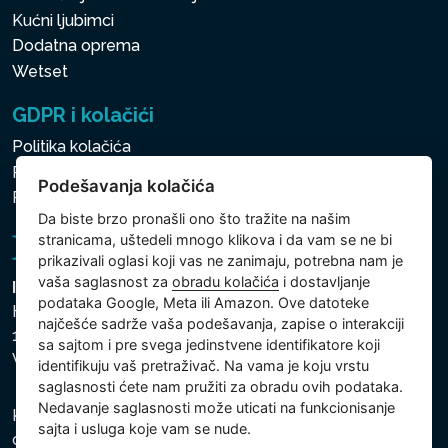
Kućni ljubimci
Dodatna oprema
Wetset
GDPR i kolačići
Politika kolačića
Politika zaštite ličnih i drugih obrađivanih podataka
Podešavanja kolačića
Politika kolačića
Da biste brzo pronašli ono što tražite na našim
stranicama, uštedeli mnogo klikova i da vam se ne bi
prikazivali oglasi koji vas ne zanimaju, potrebna nam je
vaša saglasnost za
obradu kolačića
i dostavljanje
Intex Trading, s.r.o.
podataka Google, Meta ili Amazon. Ove datoteke
Hradecká 2526/3
najčešće sadrže vaša podešavanja, zapise o interakciji
130 00 Praha 3
sa sajtom i pre svega jedinstvene identifikatore koji
Vinohrady - Česká republika
identifikuju vaš pretraživač. Na vama je koju vrstu
saglasnosti ćete nam pružiti za obradu ovih podataka.
Nedavanje saglasnosti može uticati na funkcionisanje
Kompanija je registrovana u Opštinskom sudu u Pragu,
sajta i usluga koje vam se nude.
odeljak C, uložak 74759, Identifikacioni broj kompanije: