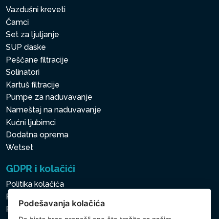
Vazdušni kreveti
Čamci
Set za ljuljanje
SUP daske
Peščane filtracije
Solinatori
Kartuš filtracije
Pumpe za naduvavanje
Nameštaj na naduvavanje
Kućni ljubimci
Dodatna oprema
Wetset
GDPR i kolačići
Politika kolačića
Politika zaštite ličnih i drugih obrađivanih podataka
Podešavanja kolačića
Politika kolačića