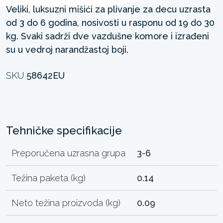
Veliki, luksuzni mišići za plivanje za decu uzrasta
od 3 do 6 godina, nosivosti u rasponu od 19 do 30
kg. Svaki sadrži dve vazdušne komore i izrađeni
su u vedroj narandžastoj boji.
SKU
58642EU
Tehničke specifikacije
Preporučena uzrasna grupa
3-6
Težina paketa (kg)
0.14
Neto težina proizvoda (kg)
0.09