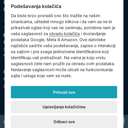
Politika zaštite ličnih i drugih obrađivanih podataka
Podešavanja kolačića
Politika kolačića
Da biste brzo pronašli ono što tražite na našim
stranicama, uštedeli mnogo klikova i da vam se ne bi
prikazivali oglasi koji vas ne zanimaju, potrebna nam je
vaša saglasnost za
obradu kolačića
i dostavljanje
Intex Trading, s.r.o.
podataka Google, Meta ili Amazon. Ove datoteke
Hradecká 2526/3
najčešće sadrže vaša podešavanja, zapise o interakciji
130 00 Praha 3
sa sajtom i pre svega jedinstvene identifikatore koji
Vinohrady - Česká republika
identifikuju vaš pretraživač. Na vama je koju vrstu
saglasnosti ćete nam pružiti za obradu ovih podataka.
Nedavanje saglasnosti može uticati na funkcionisanje
Kompanija je registrovana u Opštinskom sudu u Pragu,
sajta i usluga koje vam se nude.
odeljak C, uložak 74759, Identifikacioni broj kompanije:
26150808, Poreski identifikacioni broj: CZ26150808.
Prihvati sve
Upravljanje kolačićima
Odbaci sve
Copyright © 2026 INTEX TRADING s.r.o. All rights reserved.