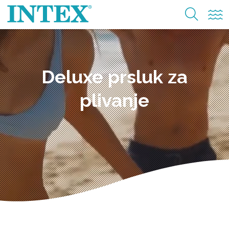
Deluxe prsluk za
plivanje