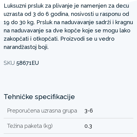
Luksuzni prsluk za plivanje je namenjen za decu
uzrasta od 3 do 6 godina, nosivosti u rasponu od
19 do 30 kg. Prsluk na naduvavanje sadrži i kragnu
na naduvavanje sa dve kopče koje se mogu lako
zakopčati i otkopčati. Proizvodi se u vedro
narandžastoj boji.
SKU
58671EU
Tehničke specifikacije
Preporučena uzrasna grupa
3-6
Težina paketa (kg)
0.3