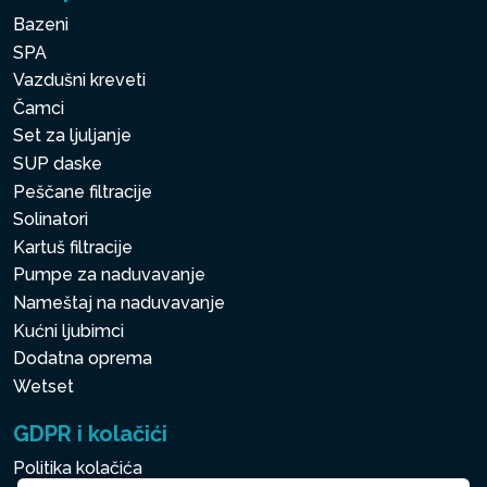
Bazeni
SPA
Vazdušni kreveti
Čamci
Set za ljuljanje
SUP daske
Peščane filtracije
Solinatori
Kartuš filtracije
Pumpe za naduvavanje
Nameštaj na naduvavanje
Kućni ljubimci
Dodatna oprema
Wetset
GDPR i kolačići
Politika kolačića