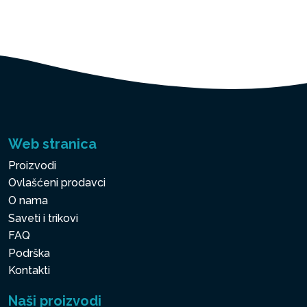
Web stranica
Proizvodi
Ovlašćeni prodavci
O nama
Saveti i trikovi
FAQ
Podrška
Kontakti
Naši proizvodi