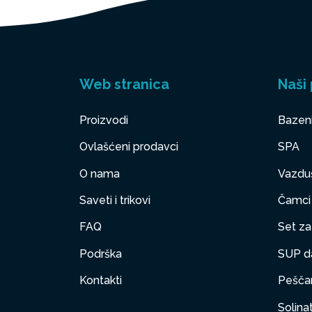
Web stranica
Naši 
Proizvodi
Bazen
Ovlašćeni prodavci
SPA
O nama
Vazduš
Saveti i trikovi
Čamci
FAQ
Set za 
Podrška
SUP d
Kontakti
Peščan
Solinat