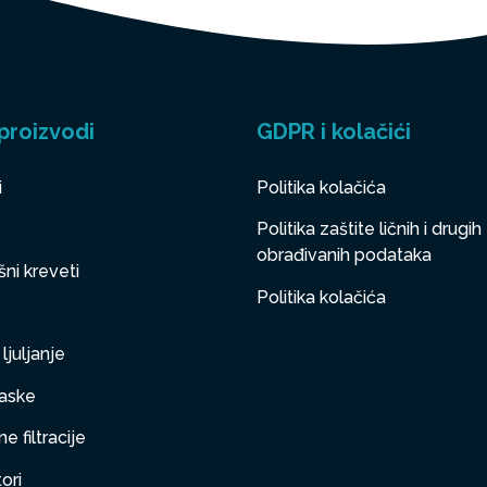
proizvodi
GDPR i kolačići
i
Politika kolačića
Politika zaštite ličnih i drugih
obrađivanih podataka
ni kreveti
Politika kolačića
ljuljanje
aske
e filtracije
ori