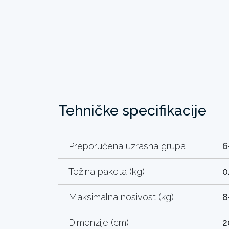
Tehničke specifikacije
Preporučena uzrasna grupa
6
Težina paketa (kg)
0
Maksimalna nosivost (kg)
8
Dimenzije (cm)
2