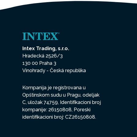
Intex Trading, s.r.o.
Hradecká 2526/3
130 00 Praha 3
Vinohrady - Česká republika
Kompanija je registrovana u
Opštinskom sudu u Pragu, odeljak
C, uložak 74759, Identifikacioni broj
kompanije: 26150808, Poreski
identifikacioni broj: CZ26150808.