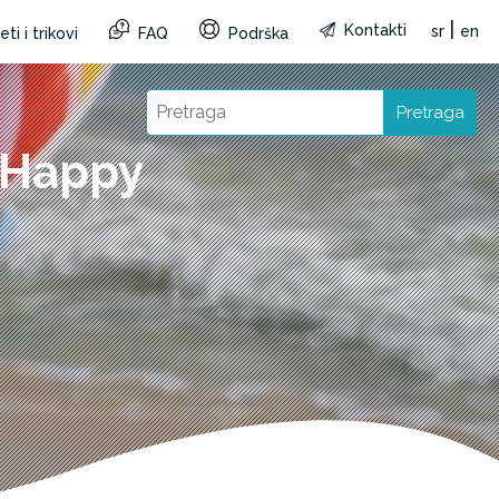
|
Kontakti
sr
en
ti i trikovi
FAQ
Podrška
Pretraga
m Happy