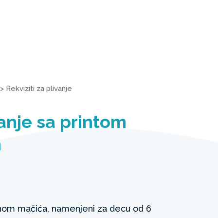
>
Rekviziti za plivanje
vanje sa printom
n
enom mačića, namenjeni za decu od 6