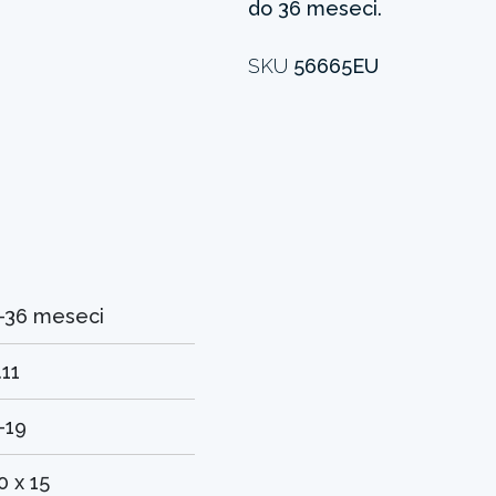
do 36 meseci.
SKU
56665EU
-36 meseci
.11
-19
0 x 15