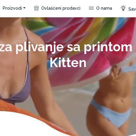
Proizvodi
Ovlašćeni prodavci
O nama
Save
 za plivanje sa printo
Kitten