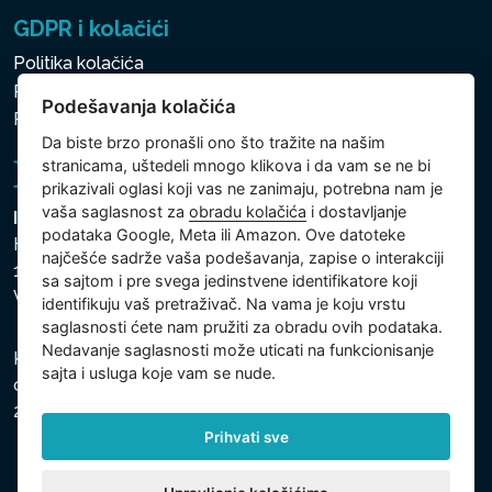
GDPR i kolačići
Politika kolačića
Politika zaštite ličnih i drugih obrađivanih podataka
Podešavanja kolačića
Politika kolačića
Da biste brzo pronašli ono što tražite na našim
stranicama, uštedeli mnogo klikova i da vam se ne bi
prikazivali oglasi koji vas ne zanimaju, potrebna nam je
vaša saglasnost za
obradu kolačića
i dostavljanje
Intex Trading, s.r.o.
podataka Google, Meta ili Amazon. Ove datoteke
Hradecká 2526/3
najčešće sadrže vaša podešavanja, zapise o interakciji
130 00 Praha 3
sa sajtom i pre svega jedinstvene identifikatore koji
Vinohrady - Česká republika
identifikuju vaš pretraživač. Na vama je koju vrstu
saglasnosti ćete nam pružiti za obradu ovih podataka.
Nedavanje saglasnosti može uticati na funkcionisanje
Kompanija je registrovana u Opštinskom sudu u Pragu,
sajta i usluga koje vam se nude.
odeljak C, uložak 74759, Identifikacioni broj kompanije:
26150808, Poreski identifikacioni broj: CZ26150808.
Prihvati sve