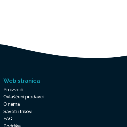
Web stranica
Proizvodi
Ovlašćeni prodavci
O nama
Saveti i trikovi
FAQ
Podrška