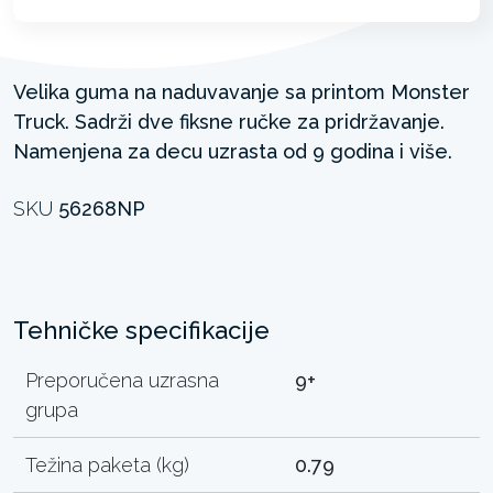
Velika guma na naduvavanje sa printom Monster
Truck. Sadrži dve fiksne ručke za pridržavanje.
Namenjena za decu uzrasta od 9 godina i više.
SKU
56268NP
Tehničke specifikacije
Preporučena uzrasna
9+
grupa
Težina paketa (kg)
0.79