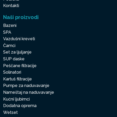
Kontakti
Naši proizvodi
Bazeni
SPA
Vazdušni kreveti
Čamci
Set za ljuljanje
SUP daske
Peščane filtracije
Solinatori
Kartuš filtracije
Pumpe za naduvavanje
Nameštaj na naduvavanje
Kućni ljubimci
Dodatna oprema
Wetset