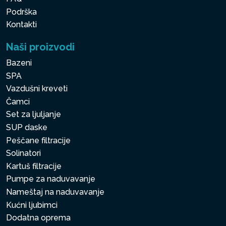
Podrška
Kontakti
Naši proizvodi
Bazeni
SPA
Vazdušni kreveti
Čamci
Set za ljuljanje
SUP daske
Peščane filtracije
Solinatori
Kartuš filtracije
Pumpe za naduvavanje
Nameštaj na naduvavanje
Kućni ljubimci
Dodatna oprema