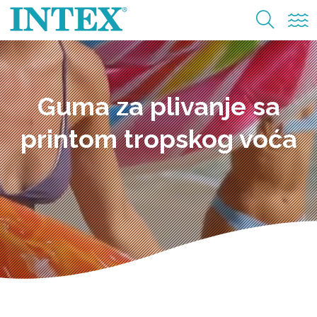
Guma za plivanje sa
printom tropskog voća