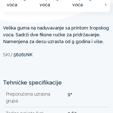
Velika guma na naduvavanje sa printom tropskog
voća. Sadrži dve fiksne ručke za pridržavanje.
Namenjena za decu uzrasta od 9 godina i više.
SKU
56261NK
Tehničke specifikacije
Preporučena uzrasna
9+
grupa