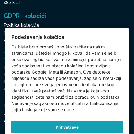
Wetset
GDPR i kolačići
Politika kolačića
Politika zaštite ličnih i drugih obrađivanih podataka
Podešavanja kolačića
Politika kolačića
Da biste brzo pronašli ono što tražite na našim
stranicama, uštedeli mnogo klikova i da vam se ne bi
prikazivali oglasi koji vas ne zanimaju, potrebna nam je
vaša saglasnost za
obradu kolačića
i dostavljanje
Intex Trading, s.r.o.
podataka Google, Meta ili Amazon. Ove datoteke
Hradecká 2526/3
najčešće sadrže vaša podešavanja, zapise o interakciji
130 00 Praha 3
sa sajtom i pre svega jedinstvene identifikatore koji
Vinohrady - Česká republika
identifikuju vaš pretraživač. Na vama je koju vrstu
saglasnosti ćete nam pružiti za obradu ovih podataka.
Nedavanje saglasnosti može uticati na funkcionisanje
Kompanija je registrovana u Opštinskom sudu u Pragu,
sajta i usluga koje vam se nude.
odeljak C, uložak 74759, Identifikacioni broj kompanije:
26150808, Poreski identifikacioni broj: CZ26150808.
Prihvati sve