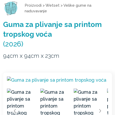
Proizvodi
>
Wetset
>
Velike gume na
naduvavanje
Guma za plivanje sa printom
tropskog voća
(2026)
94cm x 94cm x 23cm