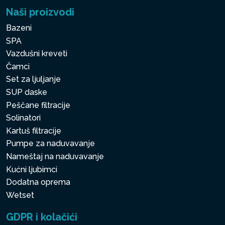
Naši proizvodi
Bazeni
SPA
Vazdušni kreveti
Čamci
Set za ljuljanje
SUP daske
Peščane filtracije
Solinatori
Kartuš filtracije
Pumpe za naduvavanje
Nameštaj na naduvavanje
Kućni ljubimci
Dodatna oprema
Wetset
GDPR i kolačići