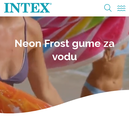
Neon Frost gume za
vodu