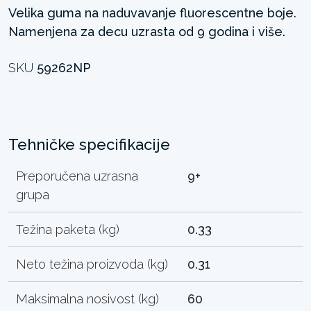
Velika guma na naduvavanje fluorescentne boje.
Namenjena za decu uzrasta od 9 godina i više.
SKU
59262NP
Tehničke specifikacije
Preporučena uzrasna
9+
grupa
Težina paketa (kg)
0.33
Neto težina proizvoda (kg)
0.31
Maksimalna nosivost (kg)
60