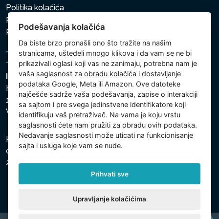
Politika kolačića
Politika zaštite ličnih i drugih obrađivanih podataka
Podešavanja kolačića
Politika kolačića
Da biste brzo pronašli ono što tražite na našim
stranicama, uštedeli mnogo klikova i da vam se ne bi
prikazivali oglasi koji vas ne zanimaju, potrebna nam je
vaša saglasnost za
obradu kolačića
i dostavljanje
Intex Trading, s.r.o.
podataka Google, Meta ili Amazon. Ove datoteke
Hradecká 2526/3
najčešće sadrže vaša podešavanja, zapise o interakciji
130 00 Praha 3
sa sajtom i pre svega jedinstvene identifikatore koji
Vinohrady - Česká republika
identifikuju vaš pretraživač. Na vama je koju vrstu
saglasnosti ćete nam pružiti za obradu ovih podataka.
Nedavanje saglasnosti može uticati na funkcionisanje
Kompanija je registrovana u Opštinskom sudu u Pragu,
sajta i usluga koje vam se nude.
odeljak C, uložak 74759, Identifikacioni broj kompanije:
26150808, Poreski identifikacioni broj: CZ26150808.
Prihvati sve
Upravljanje kolačićima