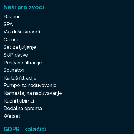
Naši proizvodi
Bazeni
SPA
Vazdušni kreveti
Čamci
Set za ljuljanje
SUP daske
Peščane filtracije
Solinatori
Kartuš filtracije
Pumpe za naduvavanje
Nameštaj na naduvavanje
Kućni ljubimci
Dodatna oprema
Wetset
GDPR i kolačići