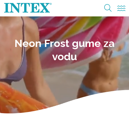
Neon Frost gume za
vodu