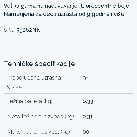
Velika guma na naduvavanje fluorescentne boje.
Namenjena za decu uzrasta od 9 godina i više.
SKU
59262NK
Tehničke specifikacije
Preporučena uzrasna
9+
grupa
Težina paketa (kg)
0.33
Neto težina proizvoda (kg)
0.31
Maksimalna nosivost (kg)
60