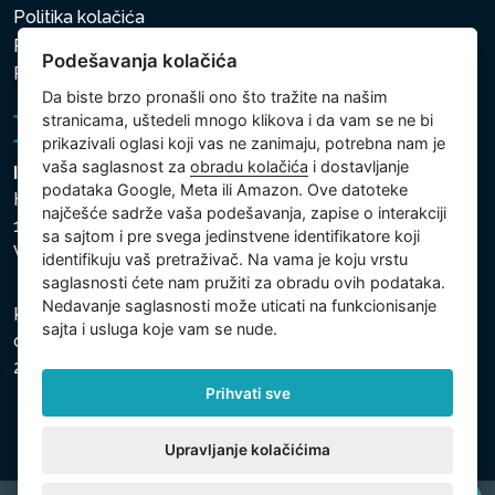
Politika kolačića
Politika zaštite ličnih i drugih obrađivanih podataka
Podešavanja kolačića
Politika kolačića
Da biste brzo pronašli ono što tražite na našim
stranicama, uštedeli mnogo klikova i da vam se ne bi
prikazivali oglasi koji vas ne zanimaju, potrebna nam je
vaša saglasnost za
obradu kolačića
i dostavljanje
Intex Trading, s.r.o.
podataka Google, Meta ili Amazon. Ove datoteke
Hradecká 2526/3
najčešće sadrže vaša podešavanja, zapise o interakciji
130 00 Praha 3
sa sajtom i pre svega jedinstvene identifikatore koji
Vinohrady - Česká republika
identifikuju vaš pretraživač. Na vama je koju vrstu
saglasnosti ćete nam pružiti za obradu ovih podataka.
Nedavanje saglasnosti može uticati na funkcionisanje
Kompanija je registrovana u Opštinskom sudu u Pragu,
sajta i usluga koje vam se nude.
odeljak C, uložak 74759, Identifikacioni broj kompanije:
26150808, Poreski identifikacioni broj: CZ26150808.
Prihvati sve
Upravljanje kolačićima