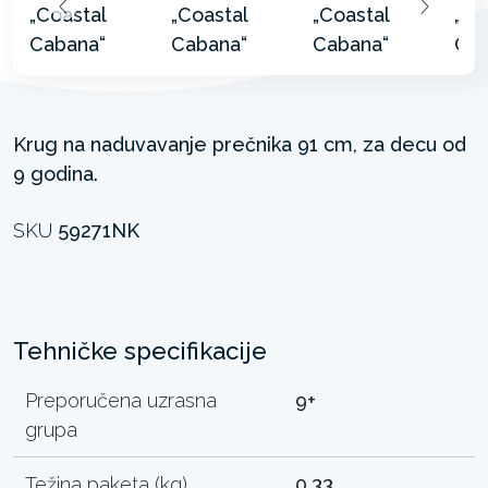
Krug na naduvavanje prečnika 91 cm, za decu od
9 godina.
SKU
59271NK
Tehničke specifikacije
Preporučena uzrasna
9+
grupa
Težina paketa (kg)
0.33