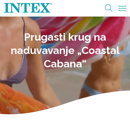
Prugasti krug na
naduvavanje „Coastal
Cabana“