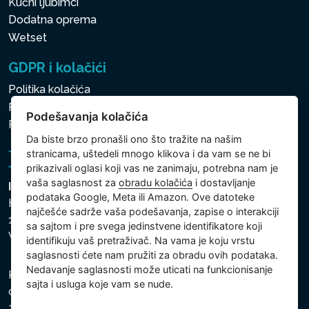
Kućni ljubimci
Dodatna oprema
Wetset
GDPR i kolačići
Politika kolačića
Politika zaštite ličnih i drugih obrađivanih podataka
Podešavanja kolačića
Politika kolačića
Da biste brzo pronašli ono što tražite na našim
stranicama, uštedeli mnogo klikova i da vam se ne bi
prikazivali oglasi koji vas ne zanimaju, potrebna nam je
vaša saglasnost za
obradu kolačića
i dostavljanje
Intex Trading, s.r.o.
podataka Google, Meta ili Amazon. Ove datoteke
Hradecká 2526/3
najčešće sadrže vaša podešavanja, zapise o interakciji
130 00 Praha 3
sa sajtom i pre svega jedinstvene identifikatore koji
Vinohrady - Česká republika
identifikuju vaš pretraživač. Na vama je koju vrstu
saglasnosti ćete nam pružiti za obradu ovih podataka.
Nedavanje saglasnosti može uticati na funkcionisanje
Kompanija je registrovana u Opštinskom sudu u Pragu,
sajta i usluga koje vam se nude.
odeljak C, uložak 74759, Identifikacioni broj kompanije:
26150808, Poreski identifikacioni broj: CZ26150808.