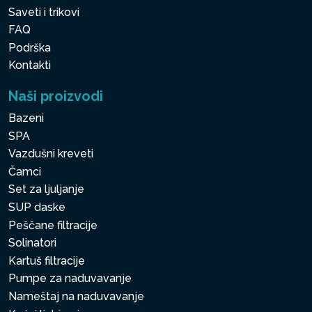
Saveti i trikovi
FAQ
Podrška
Kontakti
Naši proizvodi
Bazeni
SPA
Vazdušni kreveti
Čamci
Set za ljuljanje
SUP daske
Peščane filtracije
Solinatori
Kartuš filtracije
Pumpe za naduvavanje
Nameštaj na naduvavanje