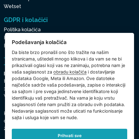
Wetset
GDPR i kolačići
Politika kolačića
Politika zaštite ličnih i drugih obrađivanih podataka
Podešavanja kolačića
Politika kolačića
Da biste brzo pronašli ono što tražite na našim
stranicama, uštedeli mnogo klikova i da vam se ne bi
prikazivali oglasi koji vas ne zanimaju, potrebna nam je
vaša saglasnost za
obradu kolačića
i dostavljanje
Intex Trading, s.r.o.
podataka Google, Meta ili Amazon. Ove datoteke
Hradecká 2526/3
najčešće sadrže vaša podešavanja, zapise o interakciji
130 00 Praha 3
sa sajtom i pre svega jedinstvene identifikatore koji
Vinohrady - Česká republika
identifikuju vaš pretraživač. Na vama je koju vrstu
saglasnosti ćete nam pružiti za obradu ovih podataka.
Nedavanje saglasnosti može uticati na funkcionisanje
Kompanija je registrovana u Opštinskom sudu u Pragu,
sajta i usluga koje vam se nude.
odeljak C, uložak 74759, Identifikacioni broj kompanije:
26150808, Poreski identifikacioni broj: CZ26150808.
Prihvati sve