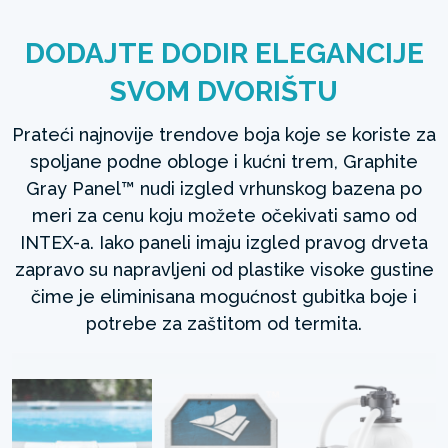
DODAJTE DODIR ELEGANCIJE
SVOM DVORIŠTU
Prateći najnovije trendove boja koje se koriste za
spoljane podne obloge i kućni trem, Graphite
Gray Panel™ nudi izgled vrhunskog bazena po
meri za cenu koju možete očekivati samo od
INTEX-a. Iako paneli imaju izgled pravog drveta
zapravo su napravljeni od plastike visoke gustine
čime je eliminisana mogućnost gubitka boje i
potrebe za zaštitom od termita.