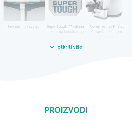
Inovativni T-spojevi
SuperTough™ 3-slojna
Opremljen sa Kristal
laminatna konstrukcija
Clear® peščanom
pumpom
otkriti više
EFEKAT DRVETA
Graphite Gray Panel nije običan nadzemni bazen.
Zahvaljujući efektu elegantne boje drveta svoju
baštu možete obogatiti i učiniti jedinstvenom
PROIZVODI
HIDRO AERATION™
TEHNOLOGIJA