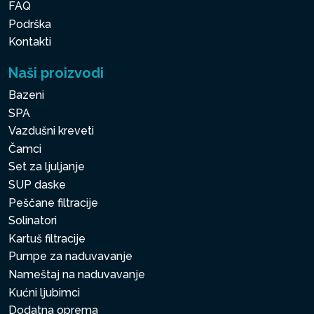
FAQ
Podrška
Kontakti
Naši proizvodi
Bazeni
SPA
Vazdušni kreveti
Čamci
Set za ljuljanje
SUP daske
Peščane filtracije
Solinatori
Kartuš filtracije
Pumpe za naduvavanje
Nameštaj na naduvavanje
Kućni ljubimci
Dodatna oprema