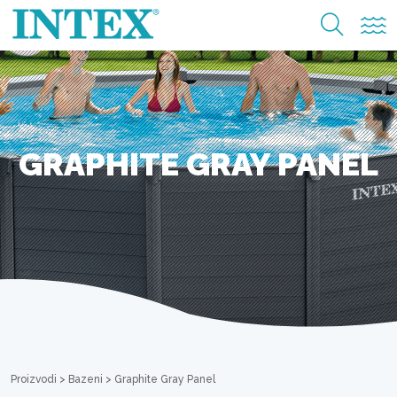
GRAPHITE GRAY PANEL
Proizvodi
>
Bazeni
>
Graphite Gray Panel