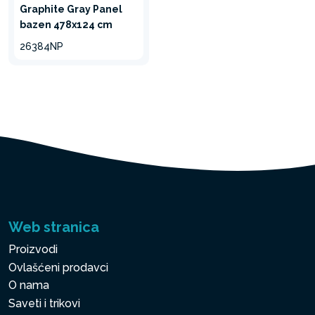
Graphite Gray Panel
REALAN EFEKAT
bazen 478x124 cm
DRVETA
26384NP
Realistična drvena šara sa
ojačanim sistemom nosača
za panele donosi luksuzni
osećaj u svako dvorište.
Web stranica
umanji
Proizvodi
Ovlašćeni prodavci
O nama
Saveti i trikovi