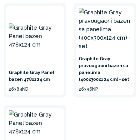
Kristal Clear® peščana
pumpa poboljšava filtraciju,
čistoću i bistrinu vode
koristeći Hidro Aeration™
tehnologiju.
Graphite Gray
3-SLOJNI MATERIJAL
pravougaoni bazen sa
Graphite Gray Panel
panelima
OTPORAN NA
bazen 478x124 cm
(400x300x124 cm) - set
PROBIJANJE
26384ND
26396NP
SuperTough™ 3-slojni PVC
od kog je izrađeno korito
bazena obezbeđuje veću
izdržljivost bazena.