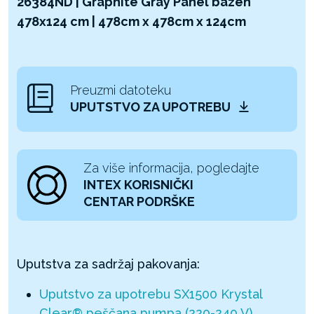
26384ND | Graphite Gray Panel bazen
478x124 cm | 478cm x 478cm x 124cm
Preuzmi datoteku
UPUTSTVO ZA UPOTREBU
Za više informacija, pogledajte
INTEX KORISNIČKI
CENTAR PODRŠKE
Uputstva za sadržaj pakovanja:
Uputstvo za upotrebu SX1500 Krystal
Clear® peščana pumpa (220-240 V)