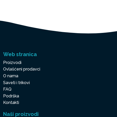
Web stranica
Proizvodi
Ovlašćeni prodavci
O nama
Saveti i trikovi
FAQ
Podrška
Kontakti
Naši proizvodi