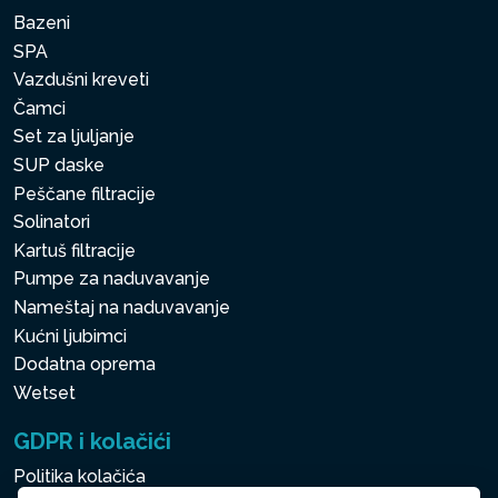
Bazeni
SPA
Vazdušni kreveti
Čamci
Set za ljuljanje
SUP daske
Peščane filtracije
Solinatori
Kartuš filtracije
Pumpe za naduvavanje
Nameštaj na naduvavanje
Kućni ljubimci
Dodatna oprema
Wetset
GDPR i kolačići
Politika kolačića