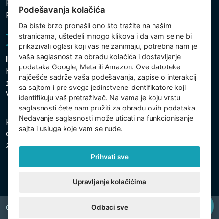
Politika zaštite ličnih i drugih obrađivanih podataka
Podešavanja kolačića
Politika kolačića
Da biste brzo pronašli ono što tražite na našim
stranicama, uštedeli mnogo klikova i da vam se ne bi
prikazivali oglasi koji vas ne zanimaju, potrebna nam je
vaša saglasnost za
obradu kolačića
i dostavljanje
Intex Trading, s.r.o.
podataka Google, Meta ili Amazon. Ove datoteke
Hradecká 2526/3
najčešće sadrže vaša podešavanja, zapise o interakciji
130 00 Praha 3
sa sajtom i pre svega jedinstvene identifikatore koji
Vinohrady - Česká republika
identifikuju vaš pretraživač. Na vama je koju vrstu
saglasnosti ćete nam pružiti za obradu ovih podataka.
Nedavanje saglasnosti može uticati na funkcionisanje
Kompanija je registrovana u Opštinskom sudu u Pragu,
sajta i usluga koje vam se nude.
odeljak C, uložak 74759, Identifikacioni broj kompanije:
26150808, Poreski identifikacioni broj: CZ26150808.
Prihvati sve
Upravljanje kolačićima
Odbaci sve
Copyright © 2026 INTEX TRADING s.r.o. All rights reserved.