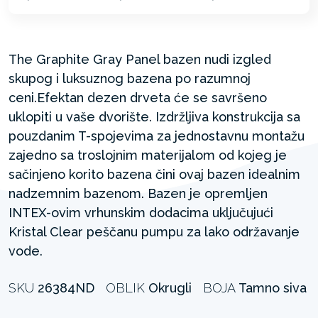
The Graphite Gray Panel bazen nudi izgled
skupog i luksuznog bazena po razumnoj
ceni.Efektan dezen drveta će se savršeno
uklopiti u vaše dvorište. Izdržljiva konstrukcija sa
pouzdanim T-spojevima za jednostavnu montažu
zajedno sa troslojnim materijalom od kojeg je
sačinjeno korito bazena čini ovaj bazen idealnim
nadzemnim bazenom. Bazen je opremljen
INTEX-ovim vrhunskim dodacima uključujući
Kristal Clear peščanu pumpu za lako održavanje
vode.
SKU
26384ND
OBLIK
Okrugli
BOJA
Tamno siva