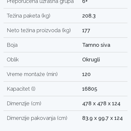
Preporučena uzrasna grupa
6+
Težina paketa (kg)
208.3
Neto težina proizvoda (kg)
177
Boja
Tamno siva
Oblik
Okrugli
Vreme montaže (min)
120
Kapacitet (l)
16805
Dimenzije (cm)
478 x 478 x 124
Dimenzije pakovanja (cm)
83.9 x 99.7 x 124