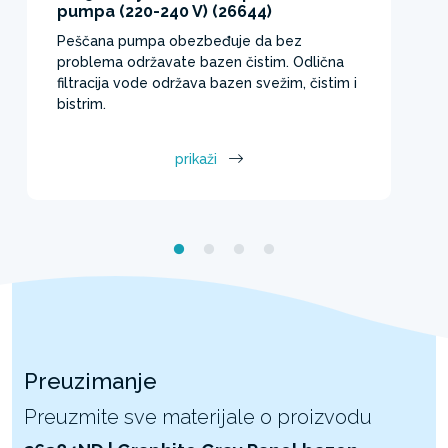
pumpa (220-240 V) (26644)
Peščana pumpa obezbeđuje da bez
problema održavate bazen čistim. Odlična
filtracija vode održava bazen svežim, čistim i
bistrim.
prikaži
Preuzimanje
Preuzmite sve materijale o proizvodu