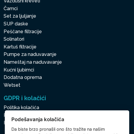
Vazdušni kreveti
Čamci
Set za ljuljanje
SUP daske
Peščane filtracije
Solinatori
Kartuš filtracije
Pumpe za naduvavanje
Nameštaj na naduvavanje
Kućni ljubimci
Dodatna oprema
Wetset
GDPR i kolačići
Politika kolačića
Politika zaštite ličnih i drugih obrađivanih podataka
Podešavanja kolačića
Politika kolačića
Da biste brzo pronašli ono što tražite na našim