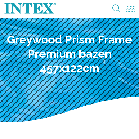
Greywood Prism Frame
Premium bazen
457x122cm