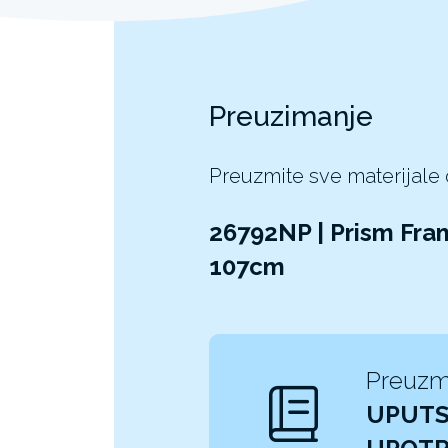
Preuzimanje
Preuzmite sve materijale
26792NP | Prism Fr
107cm
Preuzm
UPUTS