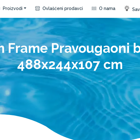
Proizvodi
Ovlašćeni prodavci
O nama
Save
m Frame Pravougaoni 
488x244x107 cm