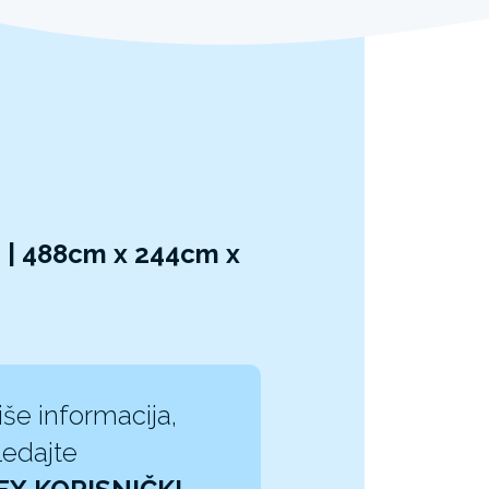
 | 488cm x 244cm x
iše informacija,
edajte