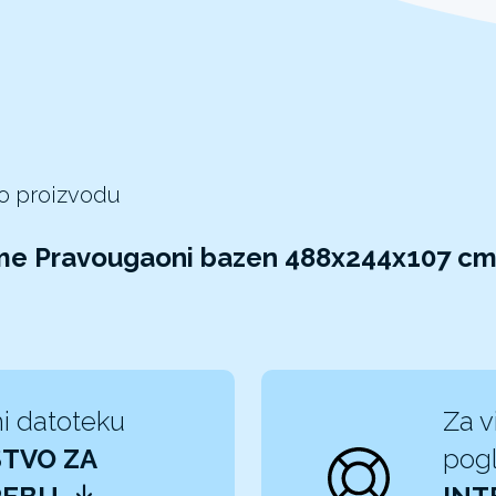
 o proizvodu
ame Pravougaoni bazen 488x244x107 cm
i datoteku
Za v
TVO ZA
pogl