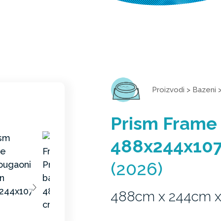
Proizvodi
>
Bazeni
Prism Frame
488x244x10
(2026)
488cm x 244cm 