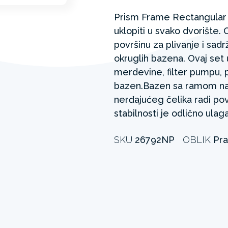
Prism Frame Rectangular b
uklopiti u svako dvorište
površinu za plivanje i sadr
okruglih bazena. Ovaj set
merdevine, filter pumpu, 
bazen.Bazen sa ramom na
nerđajućeg čelika radi pov
stabilnosti je odlično ula
SKU
26792NP
OBLIK
Pr