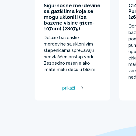
Sigurnosne merdevine
C10
sa gazištima koja se
Pu
mogu ukloniti (za
(2
bazene visine 91cm-
Odr
107cm) (28075)
baz
Deluxe bazenske
pom
merdevine sa uklonjivim
pum
stepenicama sprečavaju
upo
neovlašćen pristup vodi.
cirk
Bezbedno rešenje ako
mak
imate malu decu u blizini.
zam
ned
prikaži