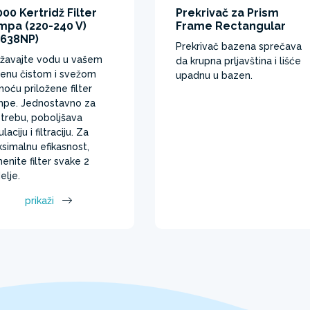
00 Kertridž Filter
Prekrivač za Prism
mpa (220-240 V)
Frame Rectangular
6638NP)
Prekrivač bazena sprečava
žavajte vodu u vašem
da krupna prljavština i lišće
enu čistom i svežom
upadnu u bazen. ​
oću priložene filter
pe. Jednostavno za
trebu, poboljšava
ulaciju i filtraciju. Za
simalnu efikasnost,
enite filter svake 2
elje.
prikaži