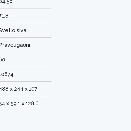
84.58
71.8
Svetlo siva
Pravougaoni
60
10874
488 x 244 x 107
54 x 59.1 x 128.6