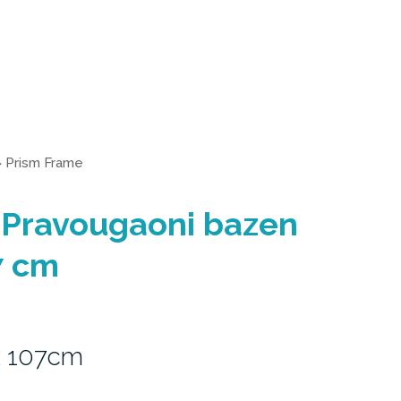
>
Prism Frame
 Pravougaoni bazen
7 cm
x 107cm