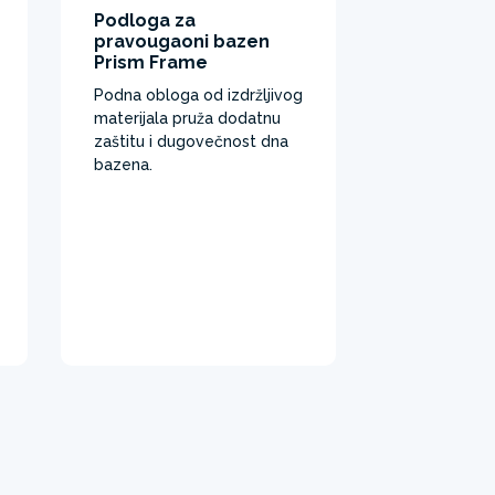
Podloga za
pravougaoni bazen
Prism Frame
Podna obloga od izdržljivog
materijala pruža dodatnu
zaštitu i dugovečnost dna
bazena. ​