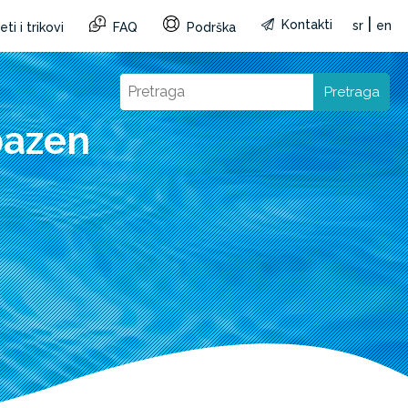
|
Kontakti
sr
en
ti i trikovi
FAQ
Podrška
Pretraga
bazen