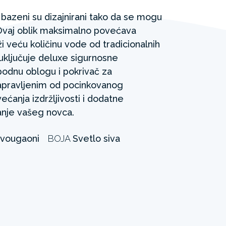
azeni su dizajnirani tako da se mogu
. Ovaj oblik maksimalno povećava
ži veću količinu vode od tradicionalnih
 uključuje deluxe sigurnosne
podnu oblogu i pokrivač za
pravljenim od pocinkovanog
ećanja izdržljivosti i dodatne
ganje vašeg novca.
avougaoni
BOJA
Svetlo siva